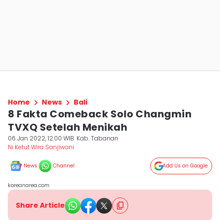
Home
News
Bali
8 Fakta Comeback Solo Changmin
TVXQ Setelah Menikah
06 Jan 2022, 12:00 WIB
Kab. Tabanan
Ni Ketut Wira Sanjiwani
News
Channel
Add Us on Google
koreanarea.com
Share Article