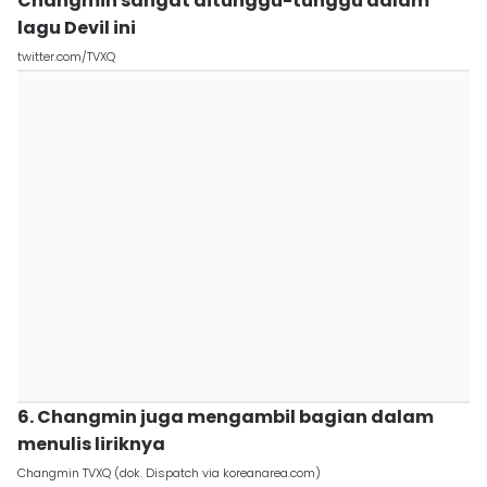
Changmin sangat ditunggu-tunggu dalam
lagu Devil ini
twitter.com/TVXQ
6. Changmin juga mengambil bagian dalam
menulis liriknya
Changmin TVXQ (dok. Dispatch via koreanarea.com)