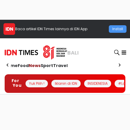
Baca artikel
IDN Times
lainnya di IDN App
Install
BALI
Home
Food
News
Sport
Travel
For
Yuk Pilih !
Iklanin di IDN
INSIDENESIA
#Loka
You