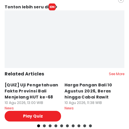
Editor
Tonton lebih seru di
Irma Yudistirani
Editor
Ni Ketut Wira Sanjiwani
Related Articles
See More
[QUIZ] Uji Pengetahuan
Harga Pangan Bali 10
P
Fakta Provinsi Bali
Agustus 2026, Beras
A
Menjelang HUT ke-68
hingga Cabai Rawit
B
10 Agu 2026, 13:00 WIB
10 Agu 2026, 11:38 WIB
10
News
News
Ne
Play Quiz