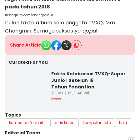
pada tahun 2018
Instagram.com/changmin88
Itulah fakta album solo anggota TVXQ, Max
Changmin. Semoga sukses ya
oppa
!
Share Article
Curated For You
Fakta Kolaborasi TVXQ-Super
Junior Setelah 16
Tahun Penantian
23 Des 2021, 11:40 WIB
News
Topics
kumpulan foto artis
artis korea
kumpulan foto
tvxq
Editorial Team