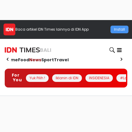
Baca artikel
IDN Times
lainnya di IDN App
Install
BALI
Home
Food
News
Sport
Travel
For
Yuk Pilih !
Iklanin di IDN
INSIDENESIA
#Loka
You