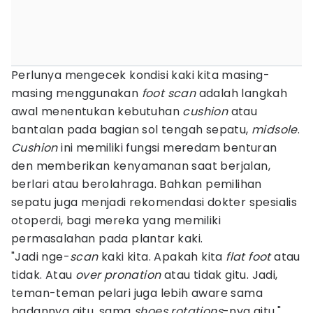
Perlunya mengecek kondisi kaki kita masing-
masing menggunakan
foot
scan
adalah langkah
awal menentukan kebutuhan
cushion
atau
bantalan pada bagian sol tengah sepatu,
midsole
.
Cushion
ini memiliki fungsi meredam benturan
den memberikan kenyamanan saat berjalan,
berlari atau berolahraga. Bahkan pemilihan
sepatu juga menjadi rekomendasi dokter spesialis
otoperdi, bagi mereka yang memiliki
permasalahan pada plantar kaki.
"Jadi nge-
scan
kaki kita. Apakah kita
flat foot
atau
tidak. Atau
over
pronation
atau tidak gitu. Jadi,
teman-teman pelari juga lebih aware sama
badannya gitu, sama
shoes rotations
-nya gitu,"