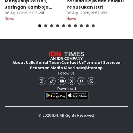
Menyusup ke Bali,
Periksa Kejiwaan Pelaku
T
Jaringan Kamboja
Penusukan Istri
d
Terbongkar
06 Agu 2026, 22:15 WIB
06 Agu 2026, 21:57 WIB
06
News
News
Ne
About Us
Editorial Team
Contact Us
Terms of Services
Pedoman Media Siber
Index
Sitemap
Follow Us
Download
© 2026 IDN. All Rights Reserved.