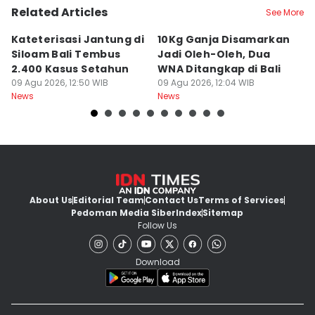
Related Articles
See More
Kateterisasi Jantung di
10Kg Ganja Disamarkan
B
Siloam Bali Tembus
Jadi Oleh-Oleh, Dua
P
2.400 Kasus Setahun
WNA Ditangkap di Bali
G
09 Agu 2026, 12:50 WIB
09 Agu 2026, 12:04 WIB
Ba
09
News
News
Ne
About Us
Editorial Team
Contact Us
Terms of Services
Pedoman Media Siber
Index
Sitemap
Follow Us
Download