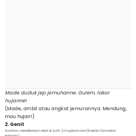
Made duduk jep jemuhanne. Gulem, lakar
hujanne
!
(Made, ambil atau angkat jemurannya. Mendung,
mau hujan!)
2. Genit
Ilustrasi meneteskan obat di kulit. (Unsplash.com/Enecta Cannabis
extracts)