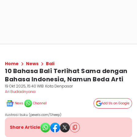
Home
News
Bali
10 Bahasa Bali Terlihat Sama dengan
Bahasa Indonesia, Namun Beda Arti
19 Okt 2025, 15:40 WIB
Kota Denpasar
Ari Budiadnyana
News
Channel
Add Us on Google
ilustrasi buku (pexels.com/Sheep)
Share Article