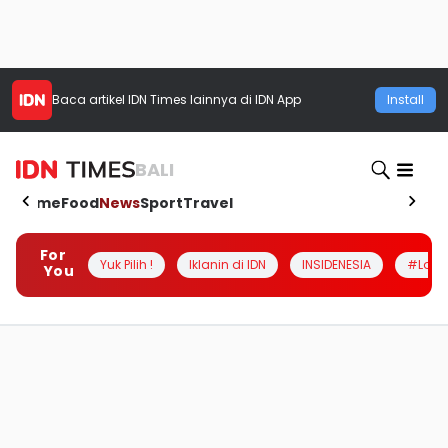
Baca artikel
IDN Times
lainnya di IDN App
Install
BALI
Home
Food
News
Sport
Travel
For
Yuk Pilih !
Iklanin di IDN
INSIDENESIA
#Loka
You