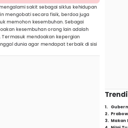
mengalami sakit sebagai siklus kehidupan
ain mengobati secara fisik, berdoa juga
untuk memohon kesembuhan. Sebagai
oakan kesembuhan orang lain adalah
. Termasuk mendoakan kepergian
ggal dunia agar mendapat terbaik di sisi
Trendi
1
.
Gubern
2
.
Prabow
3
.
Makan B
4
.
Nilai T