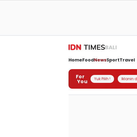
BALI
Home
Food
News
Sport
Travel
For
Yuk Pilih !
Iklanin d
You