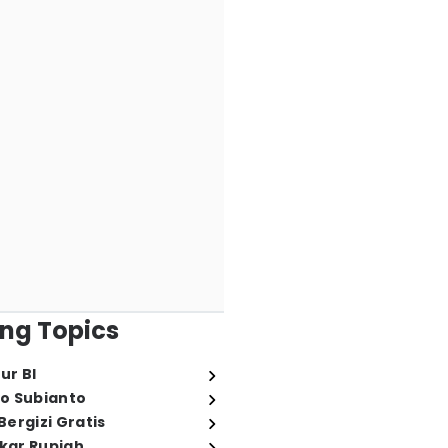
ng Topics
ur BI
o Subianto
ergizi Gratis
ukar Rupiah