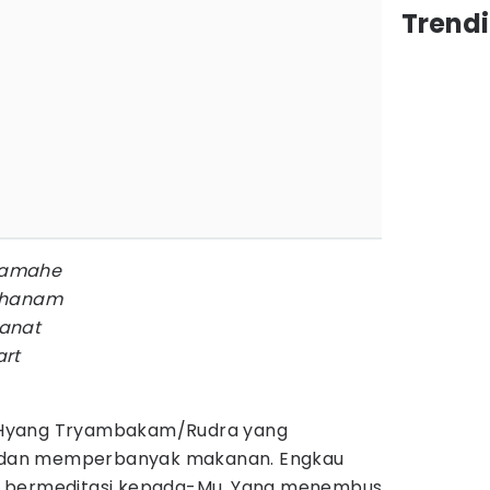
Trendi
jamahe
dhanam
anat
art
 Hyang Tryambakam/Rudra yang
dan memperbanyak makanan. Engkau
a bermeditasi kepada-Mu. Yang menembus