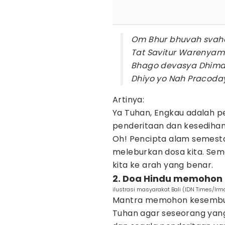
Om Bhur bhuvah svah
Tat Savitur Warenyam
Bhago devasya Dhima
Dhiyo yo Nah Pracoda
Artinya:
Ya Tuhan, Engkau adalah pe
penderitaan dan kesedihan
Oh! Pencipta alam semest
meleburkan dosa kita. Sem
kita ke arah yang benar.
2. Doa Hindu memohon
ilustrasi masyarakat Bali (IDN Times/Irma
Mantra memohon kesembuh
Tuhan agar seseorang yang 