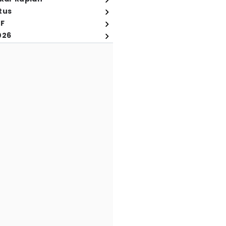
tus
FF
026