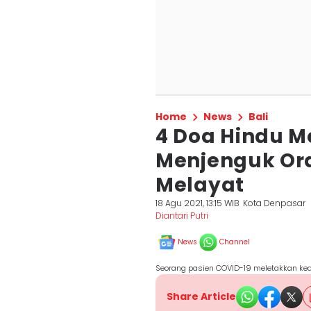
Home
News
Bali
4 Doa Hindu 
Menjenguk Ora
Melayat
18 Agu 2021, 13:15 WIB
Kota Denpasar
Diantari Putri
News
Channel
Seorang pasien COVID-19 meletakkan ked
Share Article