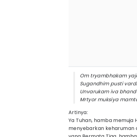
Om tryambhakam ya
Sugandhim pusti var
Unvarukam iva bhand
Mrtyor muksiya mamt
Artinya:
Ya Tuhan, hamba memuja
menyebarkan keharuman 
yang Bermata Tiga, hamb