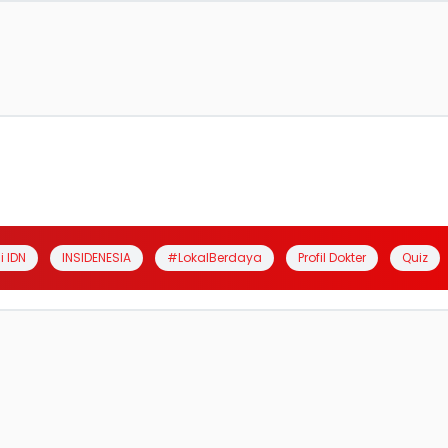
i IDN
INSIDENESIA
#LokalBerdaya
Profil Dokter
Quiz