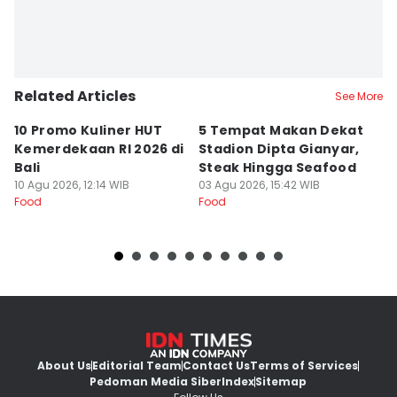
Related Articles
See More
10 Promo Kuliner HUT
5 Tempat Makan Dekat
4
Kemerdekaan RI 2026 di
Stadion Dipta Gianyar,
T
Bali
Steak Hingga Seafood
B
10 Agu 2026, 12:14 WIB
03 Agu 2026, 15:42 WIB
31
Food
Food
Fo
About Us
Editorial Team
Contact Us
Terms of Services
Pedoman Media Siber
Index
Sitemap