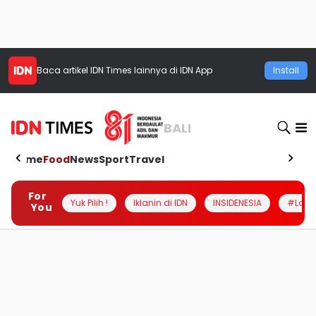
Baca artikel
IDN Times
lainnya di IDN App
Install
BALI
Home
Food
News
Sport
Travel
For
Yuk Pilih !
Iklanin di IDN
INSIDENESIA
#Loka
You