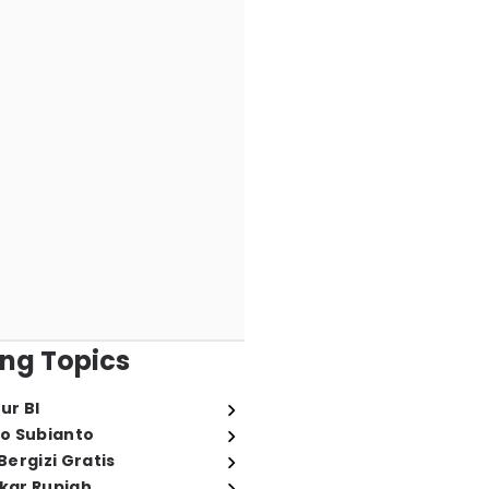
ng Topics
ur BI
o Subianto
ergizi Gratis
ukar Rupiah