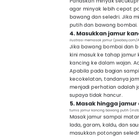
Panaskan minyak secukupn
agar minyak lebih cepat p
bawang dan seledri. Jika 
putih dan bawang bombai. 
4. Masukkan jamur kan
ilustrasi memasak jamur (pixabay.com/
Jika bawang bombai dan ba
kini masuk ke tahap jamur
kancing ke dalam wajan. A
Apabila pada bagian samp
kecokelatan, tandanya jamu
menjadi perhatian adalah j
supaya tidak hancur.
5. Masak hingga jamu
tumis jamur kancing bawang putih (ins
Masak jamur sampai mata
lada, garam, kaldu, dan sa
masukkan potongan seledri