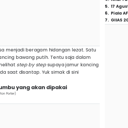
5
.
17 Agus
6
.
Piala A
7
.
GIIAS 2
sa menjadi beragam hidangan lezat. Satu
ancing bawang putih. Tentu saja dalam
melihat
step by step
supaya jamur kancing
a saat disantap. Yuk simak di sini
bumbu yang akan dipakai
on Porter)