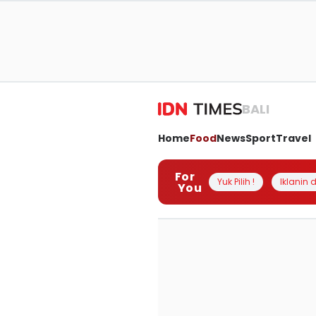
BALI
Home
Food
News
Sport
Travel
For
Yuk Pilih !
Iklanin d
You