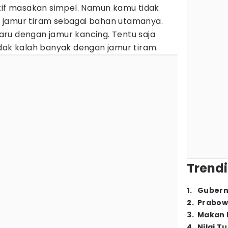
atif masakan simpel. Namun kamu tidak
 jamur tiram sebagai bahan utamanya.
ru dengan jamur kancing. Tentu saja
idak kalah banyak dengan jamur tiram.
Trendi
1
.
Gubern
2
.
Prabow
3
.
Makan B
4
.
Nilai T