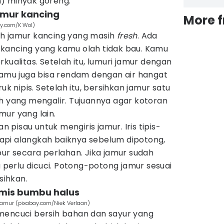
) minyak goreng.
jamur kancing
More 
ay.com/K Wol)
ih jamur kancing yang masih
fresh
. Ada
kancing yang kamu olah tidak bau. Kamu
kualitas. Setelah itu, lumuri jamur dengan
kamu juga bisa rendam dengan air hangat
uk nipis. Setelah itu, bersihkan jamur satu
h yang mengalir. Tujuannya agar kotoran
ur yang lain.
an pisau untuk mengiris jamur. Iris tipis-
etapi alangkah baiknya sebelum dipotong,
pur secara perlahan. Jika jamur sudah
a perlu dicuci. Potong-potong jamur sesuai
sihkan.
tumis bumbu halus
amur (pixabay.com/Niek Verlaan)
mencuci bersih bahan dan sayur yang