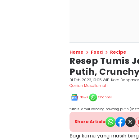
Home
Food
Recipe
Resep Tumis 
Putih, Crunch
01 Feb 2023, 10:05 WIB
Kota Denpasa
Qoniah Musallamah
News
Channel
tumis jamur kancing bawang putih (ins
Share Article
Bagi kamu yang masih bing