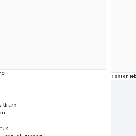
ng
Tonton leb
s tiram
am
ubuk