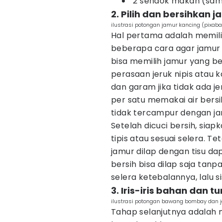
2 sendok makan (sdm
2. Pilih dan bersihkan 
ilustrasi potongan jamur kancing (pixab
Hal pertama adalah memil
beberapa cara agar jamur 
bisa memilih jamur yang ber
perasaan jeruk nipis atau 
dan garam jika tidak ada jer
per satu memakai air bersi
tidak tercampur dengan jam
Setelah dicuci bersih, siapk
tipis atau sesuai selera. T
jamur dilap dengan tisu da
bersih bisa dilap saja tanp
selera ketebalannya, lalu si
3. Iris-iris bahan dan 
ilustrasi potongan bawang bombay dan j
Tahap selanjutnya adalah 