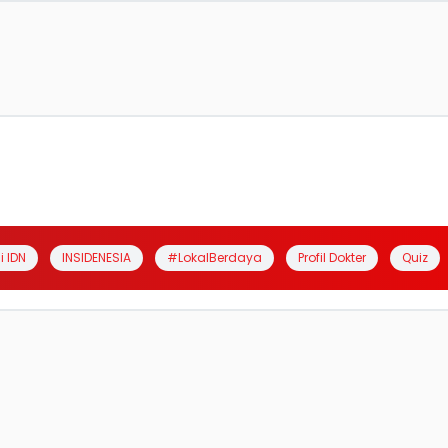
i IDN
INSIDENESIA
#LokalBerdaya
Profil Dokter
Quiz