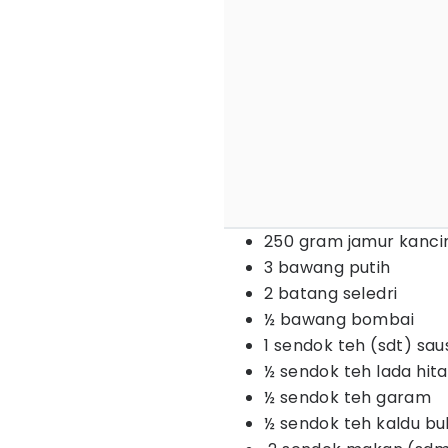
250 gram jamur kanci
3 bawang putih
2 batang seledri
½ bawang bombai
1 sendok teh (sdt) sau
½ sendok teh lada hit
½ sendok teh garam
½ sendok teh kaldu b