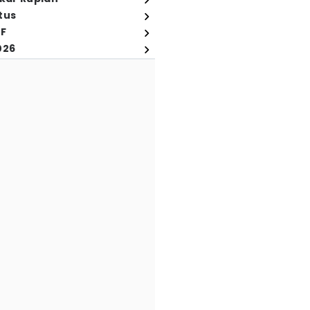
tus
FF
026