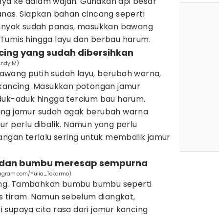
ya ke dalam wajan. Gunakan api besar
anas. Siapkan bahan cincang seperti
minyak sudah panas, masukkan bawang
Tumis hingga layu dan berbau harum.
cing yang sudah dibersihkan
Andy M)
wang putih sudah layu, berubah warna,
 kancing. Masukkan potongan jamur
duk-aduk hingga tercium bau harum.
ing jamur sudah agak berubah warna
r perlu dibalik. Namun yang perlu
angan terlalu sering untuk membalik jamur
r dan bumbu meresap sempurna
tagram.com/Yulia_Tokarmo)
ng. Tambahkan bumbu bumbu seperti
us tiram. Namun sebelum diangkat,
 supaya cita rasa dari jamur kancing