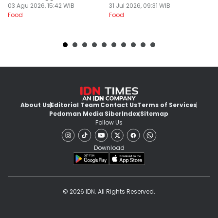
Fo
03 Agu 2026, 15:42 WIB
31 Jul 2026, 09:31 WIB
Food
Food
About Us
Editorial Team
Contact Us
Terms of Services
Pedoman Media Siber
Index
Sitemap
Follow Us
Download
© 2026 IDN. All Rights Reserved.