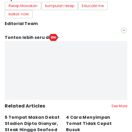
Resep Masakan
kumpulan resep
Educate me
kaikai-now
Editorial Team
Editor
Tonton lebih seru di
Mayang Ulfah Narimanda
Editor
Irma Yudistirani
Related Articles
See More
5 Tempat Makan Dekat
4 Cara Menyimpan
4
Stadion Dipta Gianyar,
Tomat Tidak Cepat
S
Steak Hingga Seafood
Busuk
31