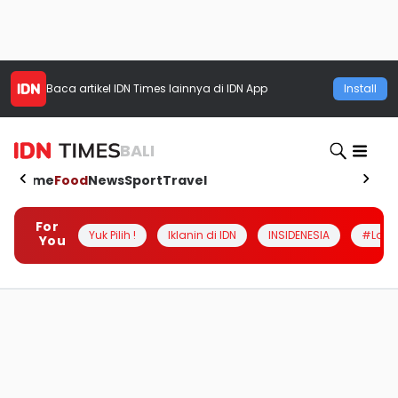
Baca artikel
IDN Times
lainnya di IDN App
Install
BALI
Home
Food
News
Sport
Travel
For
Yuk Pilih !
Iklanin di IDN
INSIDENESIA
#Loka
You