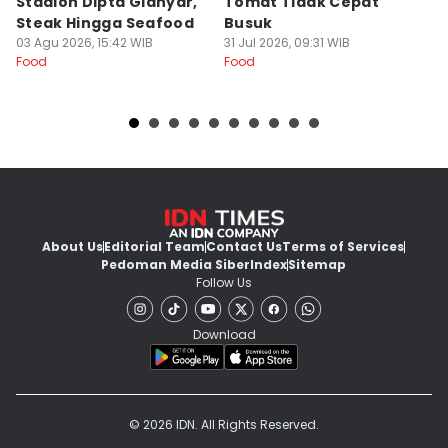
Stadion Dipta Gianyar,
Tomat Tidak Cepat
S
Steak Hingga Seafood
Busuk
31
Fo
03 Agu 2026, 15:42 WIB
31 Jul 2026, 09:31 WIB
Food
Food
About Us
Editorial Team
Contact Us
Terms of Services
Pedoman Media Siber
Index
Sitemap
Follow Us
Download
© 2026 IDN. All Rights Reserved.