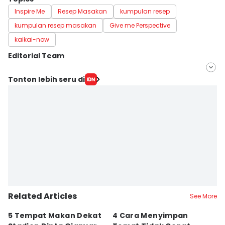
Inspire Me
Resep Masakan
kumpulan resep
kumpulan resep masakan
Give me Perspective
kaikai-now
Editorial Team
Editor
Tonton lebih seru di
Mayang Ulfah Narimanda
Editor
Irma Yudistirani
Related Articles
See More
5 Tempat Makan Dekat
4 Cara Menyimpan
4