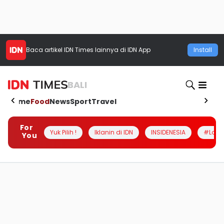
Baca artikel
IDN Times
lainnya di IDN App
Install
BALI
Home
Food
News
Sport
Travel
For
Yuk Pilih !
Iklanin di IDN
INSIDENESIA
#Loka
You