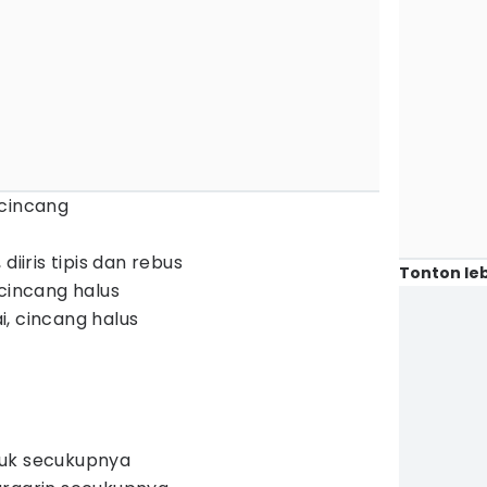
 cincang
diiris tipis dan rebus
Tonton leb
 cincang halus
, cincang halus
buk secukupnya