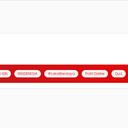
i IDN
INSIDENESIA
#LokalBerdaya
Profil Dokter
Quiz