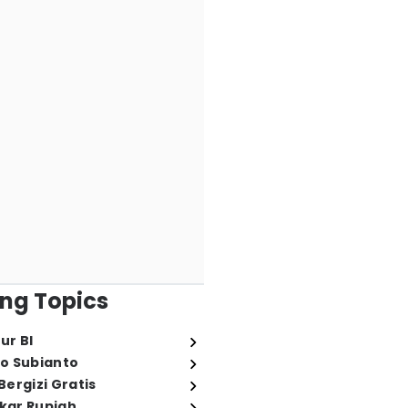
ng Topics
ur BI
o Subianto
ergizi Gratis
ukar Rupiah