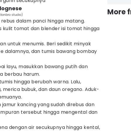
argarin secukupnya
lognese
More 
tonbro studio)
n rebus dalam panci hingga matang.
 kulit tomat dan blender isi tomat hingga
an untuk menumis. Beri sedikit minyak
 ke dalamnya, dan tumis bawang bombay
i layu, masukkan bawang putih dan
a berbau harum.
umis hingga berubah warna. Lalu,
, merica bubuk, dan daun oregano. Aduk-
semuanya.
 jamur kancing yang sudah direbus dan
ampuran tersebut hingga mengental dan
ena dengan air secukupnya hingga kental,