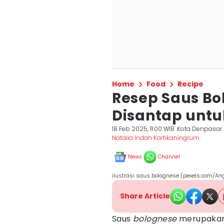
Home
Food
Recipe
Resep Saus B
Disantap untuk
18 Feb 2025, 11:00 WIB
Kota Denpasar
Natalia Indah Kartikaningrum
News
Channel
ilustrasi saus bolognese (pexels.com/Ang
Share Article
Saus
bolognese
merupakan 