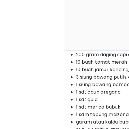
200 gram daging sapi
10 buah tomat merah
10 buah jamur kancing, 
3 siung bawang putih,
1 siung bawang bombai
1 sdt daun oregano
1 sdt gula
1 sdt merica bubuk
1 sdm tepung maizena
garam atau kaldu bu