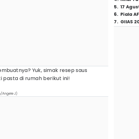
5
.
17 Agus
6
.
Piala A
7
.
GIIAS 2
mbuatnya? Yuk, simak resep saus
pasta di rumah berikut ini!
m/Angele J)