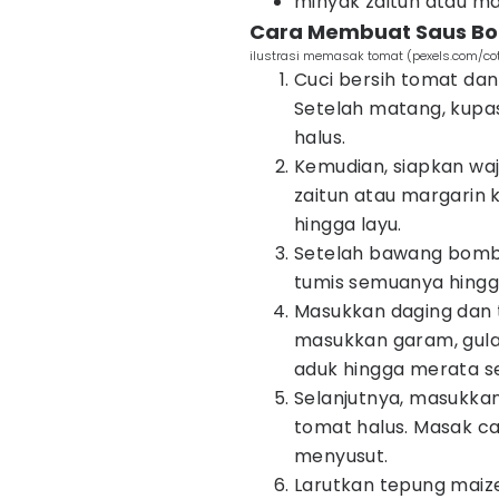
minyak zaitun atau m
Cara Membuat Saus Bo
ilustrasi memasak tomat (pexels.com/cot
Cuci bersih tomat da
Setelah matang, kupas
halus.
Kemudian, siapkan waj
zaitun atau margarin
hingga layu.
Setelah bawang bomba
tumis semuanya hingg
Masukkan daging dan t
masukkan garam, gula
aduk hingga merata 
Selanjutnya, masukkan
tomat halus. Masak c
menyusut.
Larutkan tepung maiz