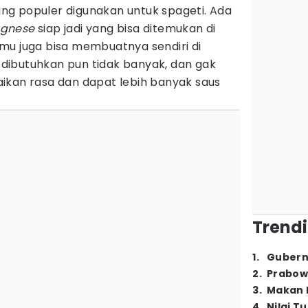
ling populer digunakan untuk spageti. Ada
ognese
siap jadi yang bisa ditemukan di
mu juga bisa membuatnya sendiri di
dibutuhkan pun tidak banyak, dan gak
ikan rasa dan dapat lebih banyak saus
Trendi
1
.
Gubern
2
.
Prabow
3
.
Makan B
4
.
Nilai T