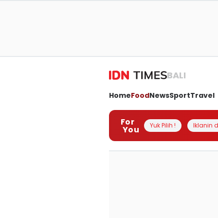
BALI
Home
Food
News
Sport
Travel
For
Yuk Pilih !
Iklanin d
You