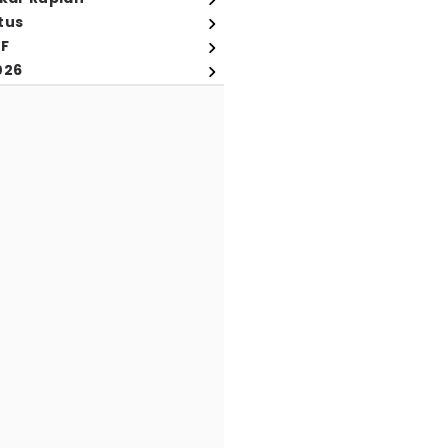
tus
FF
026