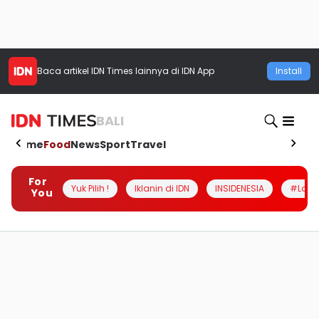
Baca artikel
IDN Times
lainnya di IDN App
Install
BALI
Home
Food
News
Sport
Travel
For
Yuk Pilih !
Iklanin di IDN
INSIDENESIA
#Loka
You