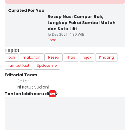
Curated For You
Resep Nasi Campur Bali,
Lengkap Pakai Sambal Matah
dan Sate Lilit
15 Des 2021, 14:30 WIB
Food
Topics
bali
makanan
Resep
khas
rujak
Pindang
rumput laut
Update me
Editorial Team
Editor
Ni Ketut Sudiani
Tonton lebih seru di