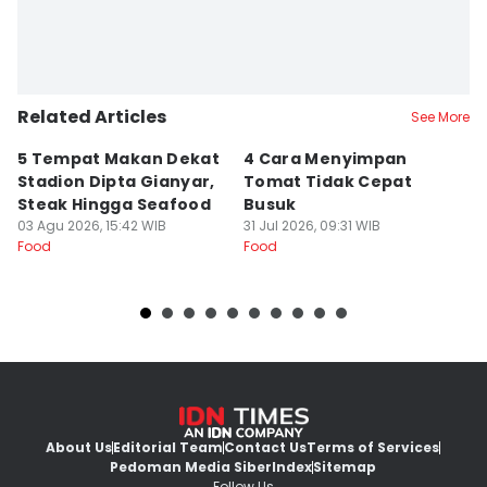
Related Articles
See More
5 Tempat Makan Dekat
4 Cara Menyimpan
4
Stadion Dipta Gianyar,
Tomat Tidak Cepat
S
Steak Hingga Seafood
Busuk
31
Fo
03 Agu 2026, 15:42 WIB
31 Jul 2026, 09:31 WIB
Food
Food
About Us
Editorial Team
Contact Us
Terms of Services
Pedoman Media Siber
Index
Sitemap
Follow Us