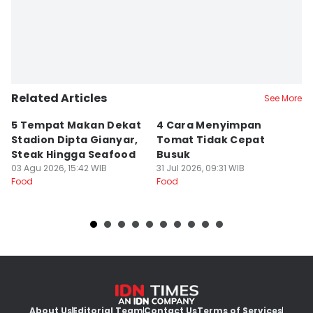
Related Articles
See More
5 Tempat Makan Dekat
4 Cara Menyimpan
4
Stadion Dipta Gianyar,
Tomat Tidak Cepat
S
Steak Hingga Seafood
Busuk
31
Fo
03 Agu 2026, 15:42 WIB
31 Jul 2026, 09:31 WIB
Food
Food
About Us
Editorial Team
Contact Us
Terms of Services