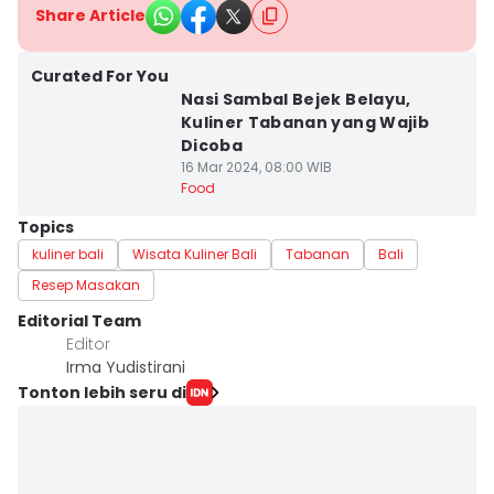
Share Article
Curated For You
Nasi Sambal Bejek Belayu,
Kuliner Tabanan yang Wajib
Dicoba
16 Mar 2024, 08:00 WIB
Food
Topics
kuliner bali
Wisata Kuliner Bali
Tabanan
Bali
Resep Masakan
Editorial Team
Editor
Irma Yudistirani
Tonton lebih seru di