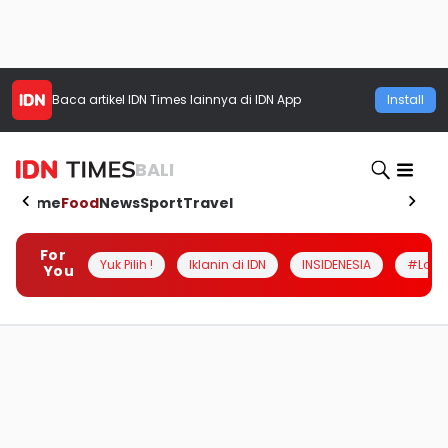
Baca artikel
IDN Times
lainnya di IDN App
Install
BALI
Home
Food
News
Sport
Travel
For
Yuk Pilih !
Iklanin di IDN
INSIDENESIA
#Loka
You