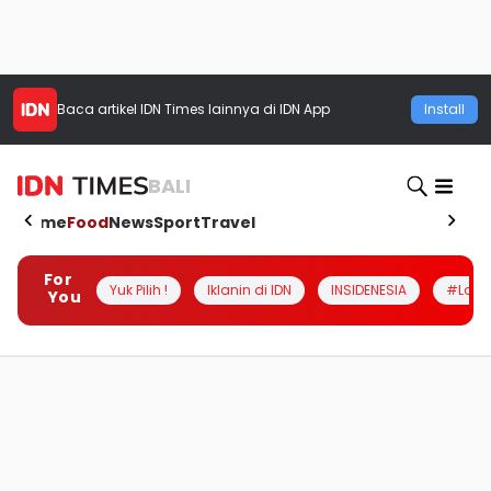
Baca artikel
IDN Times
lainnya di IDN App
Install
BALI
Home
Food
News
Sport
Travel
For
Yuk Pilih !
Iklanin di IDN
INSIDENESIA
#Loka
You