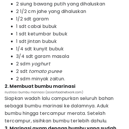
2 siung bawang putih yang dihaluskan
2 1/2 cm jahe yang dihaluskan
1/2 sdt garam
1 sdt cabai bubuk
1 sdt ketumbar bubuk
1 sdt jintan bubuk
1/4 sdt kunyit bubuk
3/4 sdt garam masala
2 sdm
yoghurt
2 sdt
tomato puree
2 sdm minyak zaitun.
2. Membuat bumbu marinasi
ilustrasi bumbu marinasi (asianfoodnetwork.com)
Siapkan wadah lalu campurkan seluruh bahan
sebagai bumbu marinasi ke dalamnya. Aduk
bumbu hingga tercampur merata. Setelah
tercampur, sisihkan bumbu terlebih dahulu.
3. Marinasi ayam dengan bumbu yang sudah