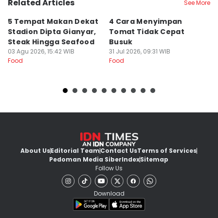
Related Articles
See More
5 Tempat Makan Dekat
4 Cara Menyimpan
4
Stadion Dipta Gianyar,
Tomat Tidak Cepat
S
Steak Hingga Seafood
Busuk
31
Fo
03 Agu 2026, 15:42 WIB
31 Jul 2026, 09:31 WIB
Food
Food
About Us
Editorial Team
Contact Us
Terms of Services
Pedoman Media Siber
Index
Sitemap
Follow Us
Download