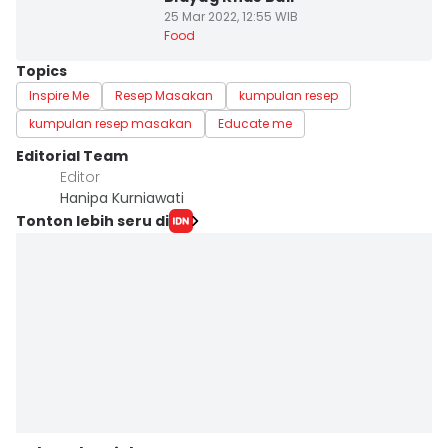
25 Mar 2022, 12:55 WIB
Food
Topics
Inspire Me
Resep Masakan
kumpulan resep
kumpulan resep masakan
Educate me
Editorial Team
Editor
Hanipa Kurniawati
Tonton lebih seru di