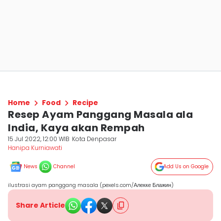
Home
Food
Recipe
Resep Ayam Panggang Masala ala
India, Kaya akan Rempah
15 Jul 2022, 12:00 WIB
Kota Denpasar
Hanipa Kurniawati
News
Channel
Add Us on Google
ilustrasi ayam panggang masala (pexels.com/Алекке Блажин)
Share Article