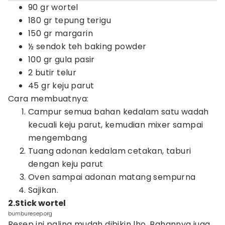
90 gr wortel
180 gr tepung terigu
150 gr margarin
½ sendok teh baking powder
100 gr gula pasir
2 butir telur
45 gr keju parut
Cara membuatnya:
Campur semua bahan kedalam satu wadah
kecuali keju parut, kemudian mixer sampai
mengembang
Tuang adonan kedalam cetakan, taburi
dengan keju parut
Oven sampai adonan matang sempurna
Sajikan.
2.Stick wortel
bumburesep.org
Resep ini paling mudah dibikin lho. Bahannya juga