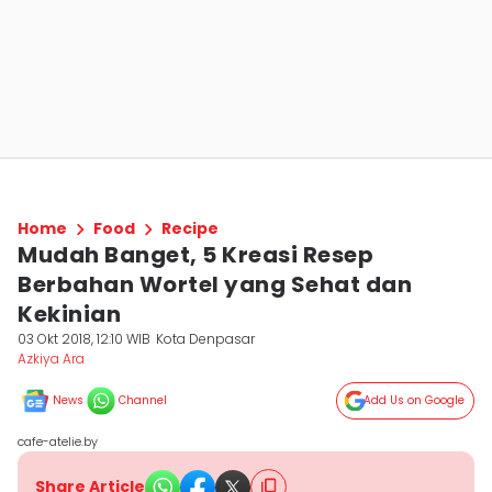
Home
Food
Recipe
Mudah Banget, 5 Kreasi Resep
Berbahan Wortel yang Sehat dan
Kekinian
03 Okt 2018, 12:10 WIB
Kota Denpasar
Azkiya Ara
News
Channel
Add Us on Google
cafe-atelie.by
Share Article