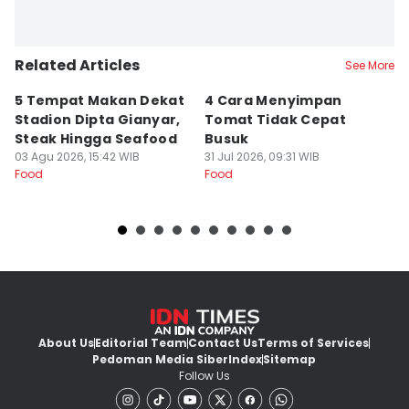
Related Articles
See More
5 Tempat Makan Dekat
4 Cara Menyimpan
4
Stadion Dipta Gianyar,
Tomat Tidak Cepat
S
Steak Hingga Seafood
Busuk
31
Fo
03 Agu 2026, 15:42 WIB
31 Jul 2026, 09:31 WIB
Food
Food
About Us
Editorial Team
Contact Us
Terms of Services
Pedoman Media Siber
Index
Sitemap
Follow Us