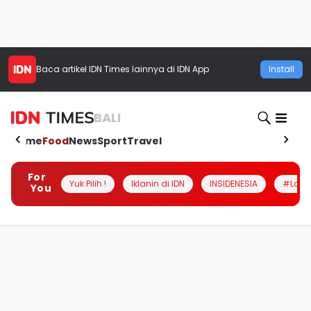
Baca artikel
IDN Times
lainnya di IDN App
Install
BALI
Home
Food
News
Sport
Travel
For
Yuk Pilih !
Iklanin di IDN
INSIDENESIA
#Loka
You