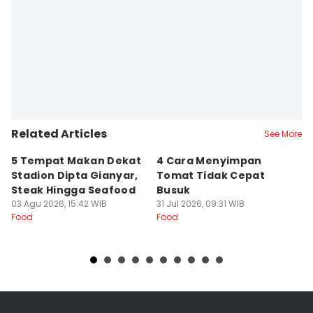
Related Articles
See More
5 Tempat Makan Dekat
4 Cara Menyimpan
4
Stadion Dipta Gianyar,
Tomat Tidak Cepat
S
Steak Hingga Seafood
Busuk
31
Fo
03 Agu 2026, 15:42 WIB
31 Jul 2026, 09:31 WIB
Food
Food