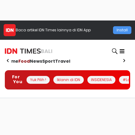
Baca artikel
IDN Times
lainnya di IDN App
Install
BALI
Home
Food
News
Sport
Travel
For
Yuk Pilih !
Iklanin di IDN
INSIDENESIA
#Loka
You