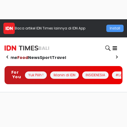
Baca artikel
IDN Times
lainnya di IDN App
Install
BALI
Home
Food
News
Sport
Travel
For
Yuk Pilih !
Iklanin di IDN
INSIDENESIA
#Loka
You