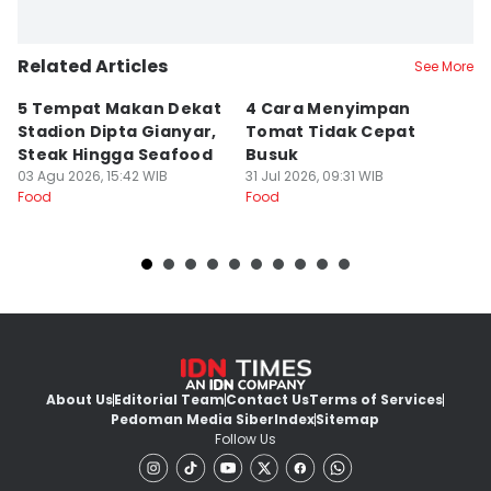
Related Articles
See More
5 Tempat Makan Dekat
4 Cara Menyimpan
4
Stadion Dipta Gianyar,
Tomat Tidak Cepat
S
Steak Hingga Seafood
Busuk
31
Fo
03 Agu 2026, 15:42 WIB
31 Jul 2026, 09:31 WIB
Food
Food
About Us
Editorial Team
Contact Us
Terms of Services
Pedoman Media Siber
Index
Sitemap
Follow Us