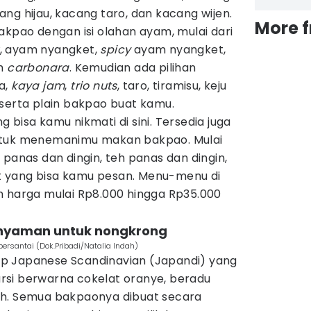
ng hijau, kacang taro, dan kacang wijen.
More 
akpao dengan isi olahan ayam, mulai dari
, ayam nyangket,
spicy
ayam nyangket,
am
carbonara
. Kemudian ada pilihan
a,
kaya jam
,
trio nuts
, taro, tiramisu, keju
 serta plain bakpao buat kamu.
 bisa kamu nikmati di sini. Tersedia juga
ntuk menemanimu makan bakpao. Mulai
 panas dan dingin, teh panas dan dingin,
lat yang bisa kamu pesan. Menu-menu di
n harga mulai Rp8.000 hingga Rp35.000
n nyaman untuk nongkrong
ersantai (Dok.Pribadi/Natalia Indah)
p Japanese Scandinavian (Japandi) yang
si berwarna cokelat oranye, beradu
ih. Semua bakpaonya dibuat secara