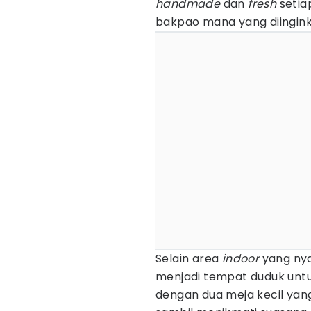
handmade
dan
fresh
setia
bakpao mana yang diingink
Selain area
indoor
yang nya
menjadi tempat duduk untuk
dengan dua meja kecil yan