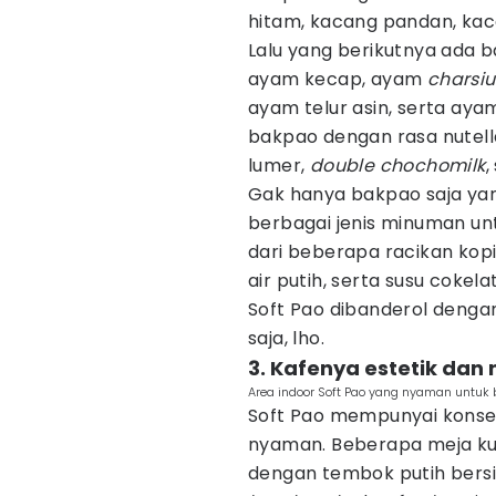
hitam, kacang pandan, kaca
Lalu yang berikutnya ada b
ayam kecap, ayam
charsiu
ayam telur asin, serta ay
bakpao dengan rasa nutell
lumer,
double chochomilk
,
Gak hanya bakpao saja yang
berbagai jenis minuman u
dari beberapa racikan kopi
air putih, serta susu coke
Soft Pao dibanderol denga
saja, lho.
3. Kafenya estetik da
Area indoor Soft Pao yang nyaman untuk b
Soft Pao mempunyai konse
nyaman. Beberapa meja kur
dengan tembok putih bers