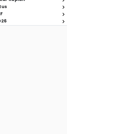
tus
FF
026