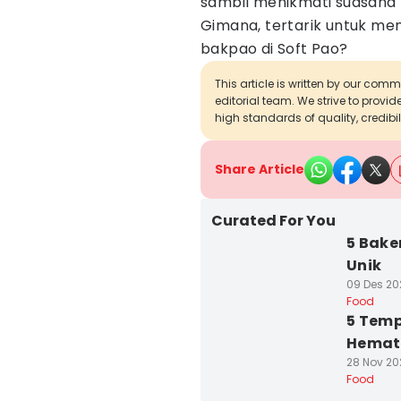
sambil menikmati suasana
Gimana, tertarik untuk me
bakpao di Soft Pao?
This article is written by our com
editorial team. We strive to provi
high standards of quality, credibil
Share Article
Curated For You
5 Bake
Unik
09 Des 20
Food
5 Temp
Hemat
28 Nov 20
Food