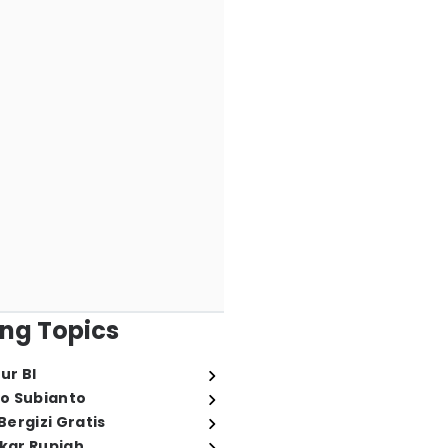
ng Topics
ur BI
o Subianto
ergizi Gratis
ukar Rupiah