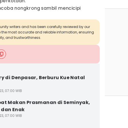
 perkotaan.
ncoba nongkrong sambil mencicipi
munity writers and has been carefully reviewed by our
de the most accurate and reliable information, ensuring
ity, and trustworthiness.
ry di Denpasar, Berburu Kue Natal
23, 07:00 WIB
at Makan Prasmanan di Seminyak,
 dan Enak
23, 07:00 WIB