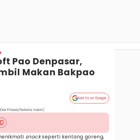
e
ft Pao Denpasar,
mbil Makan Bakpao
r
Add Us on Google
Dok.Pribadi/Natalia Indah)
 menikmati
snack
seperti kentang goreng,