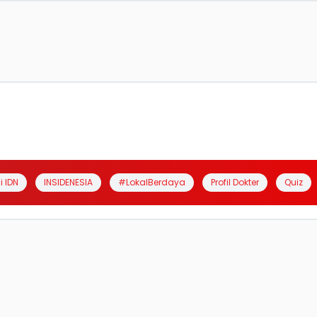
i IDN
INSIDENESIA
#LokalBerdaya
Profil Dokter
Quiz