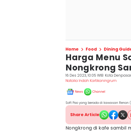
Home
Food
Dining Guid
Harga Menu So
Nongkrong Sa
16 Des 2023, 10:05 WIB
Kota Denpasa
Natalia Indah Kartikaningrum
News
Channel
Soft Pao yang berada di kawasan Renon (
Share Article
Nongkrong di kafe sambil