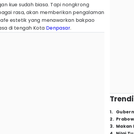
gan kue sudah biasa. Tapi nongkrong
bagai rasa, akan memberikan pengalaman
 kafe estetik yang menawarkan bakpao
sa di tengah Kota
Denpasar
.
Trendi
1
.
Gubern
2
.
Prabow
3
.
Makan B
4
.
Nilai T