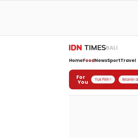
BALI
Home
Food
News
Sport
Travel
For
Yuk Pilih !
Iklanin d
You