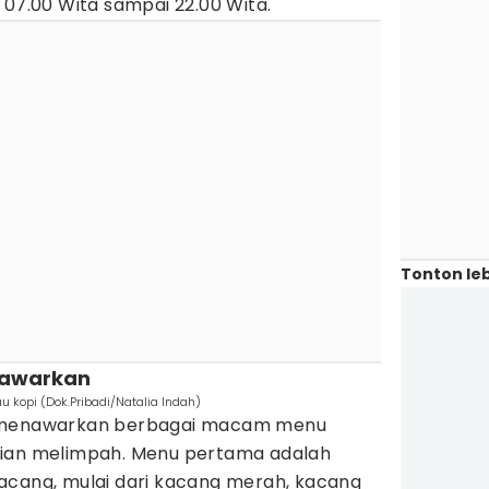
 07.00 Wita sampai 22.00 Wita.
Tonton leb
tawarkan
u kopi (Dok.Pribadi/Natalia Indah)
o menawarkan berbagai macam menu
sian melimpah. Menu pertama adalah
acang, mulai dari kacang merah, kacang