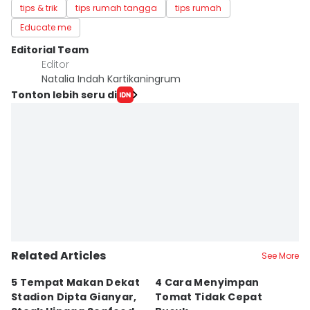
tips & trik
tips rumah tangga
tips rumah
Educate me
Editorial Team
Editor
Natalia Indah Kartikaningrum
Tonton lebih seru di
Related Articles
See More
5 Tempat Makan Dekat
4 Cara Menyimpan
4
Stadion Dipta Gianyar,
Tomat Tidak Cepat
S