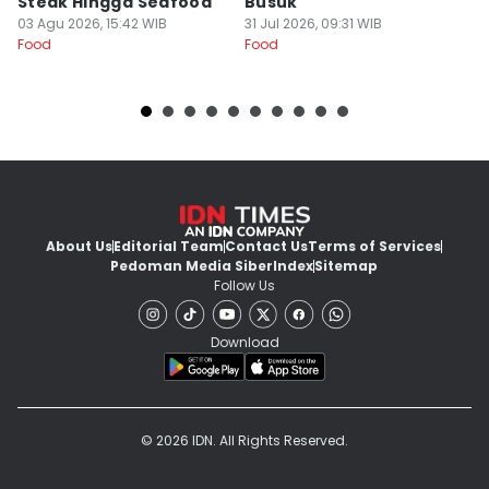
Steak Hingga Seafood
Busuk
31
Fo
03 Agu 2026, 15:42 WIB
31 Jul 2026, 09:31 WIB
Food
Food
About Us
Editorial Team
Contact Us
Terms of Services
Pedoman Media Siber
Index
Sitemap
Follow Us
Download
© 2026 IDN. All Rights Reserved.