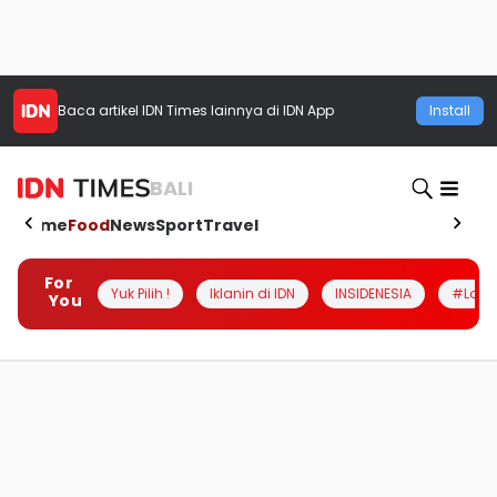
Baca artikel
IDN Times
lainnya di IDN App
Install
BALI
Home
Food
News
Sport
Travel
For
Yuk Pilih !
Iklanin di IDN
INSIDENESIA
#Loka
You