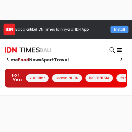
Baca artikel
IDN Times
lainnya di IDN App
Install
BALI
Home
Food
News
Sport
Travel
For
Yuk Pilih !
Iklanin di IDN
INSIDENESIA
#Loka
You