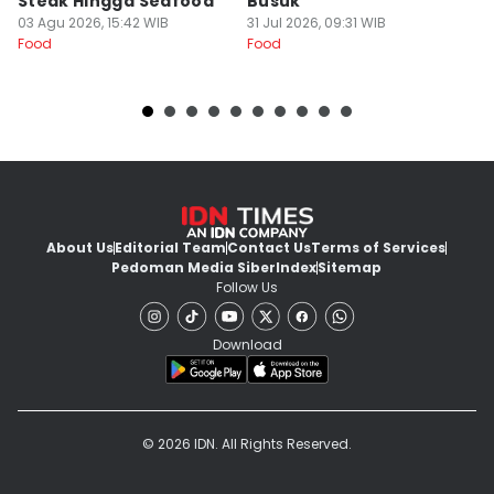
Steak Hingga Seafood
Busuk
Fo
03 Agu 2026, 15:42 WIB
31 Jul 2026, 09:31 WIB
Food
Food
About Us
Editorial Team
Contact Us
Terms of Services
Pedoman Media Siber
Index
Sitemap
Follow Us
Download
© 2026 IDN. All Rights Reserved.