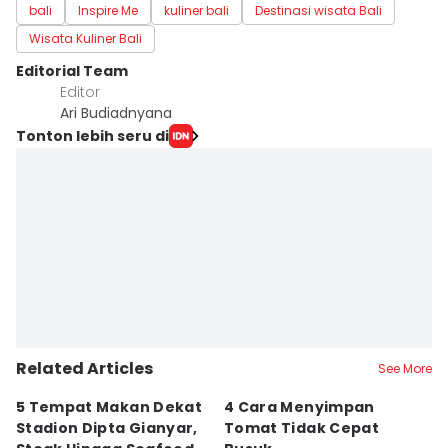
bali
Inspire Me
kuliner bali
Destinasi wisata Bali
Wisata Kuliner Bali
Editorial Team
Editor
Ari Budiadnyana
Tonton lebih seru di
Related Articles
See More
5 Tempat Makan Dekat
4 Cara Menyimpan
4
Stadion Dipta Gianyar,
Tomat Tidak Cepat
S
31