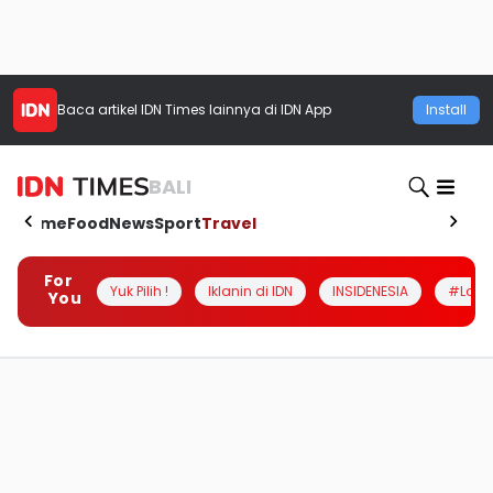
Baca artikel
IDN Times
lainnya di IDN App
Install
BALI
Home
Food
News
Sport
Travel
For
Yuk Pilih !
Iklanin di IDN
INSIDENESIA
#Loka
You