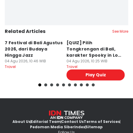
Related Articles
See More
7 Festival di Bali Agustus
[QUIZ] Pilih
R
2026, dari Budaya
Tongkrongan di Bali,
U
Hingga Jazz
karakter Spooky in Love
d
04 Agu 2026, 10:46 WIB
Ini Mirip Kamu
04 Agu 2026, 10:25 WIB
y
03
Travel
Travel
Tr
Play Quiz
About Us
Editorial Team
Contact Us
Terms of Services
Pedoman Media Siber
Index
Sitemap
Follow Us