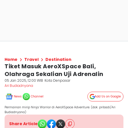
Home
Travel
Destination
Tiket Masuk AeroXSpace Bali,
Olahraga Sekalian Uji Adrenalin
05 Jan 2025, 12:00 WIB
Kota Denpasar
Ari Budiadnyana
News
Channel
Add Us on Google
Permainan mirip Ninja Warrior di AeroXSpace Adventure. (dok. pribadi/Ari
Budiadnyana)
Share Article