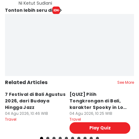
Ni Ketut Sudiani
Tonton lebih seru di
Related Articles
See More
7 Festival di Bali Agustus
[QUIZ] Pilih
R
2026, dari Budaya
Tongkrongan di Bali,
U
Hingga Jazz
karakter Spooky in Love
d
04 Agu 2026, 10:46 WIB
Ini Mirip Kamu
04 Agu 2026, 10:25 WIB
y
03
Travel
Travel
Tr
Play Quiz