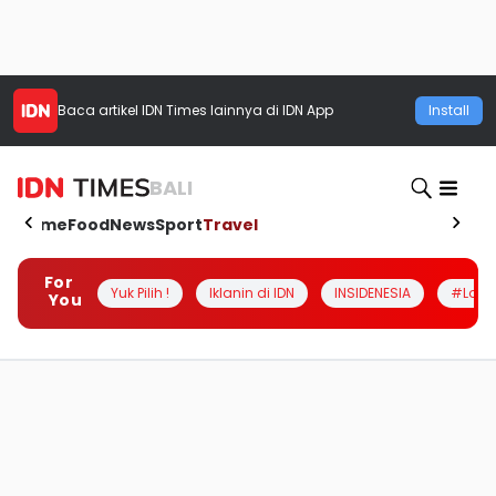
Baca artikel
IDN Times
lainnya di IDN App
Install
BALI
Home
Food
News
Sport
Travel
For
Yuk Pilih !
Iklanin di IDN
INSIDENESIA
#Loka
You