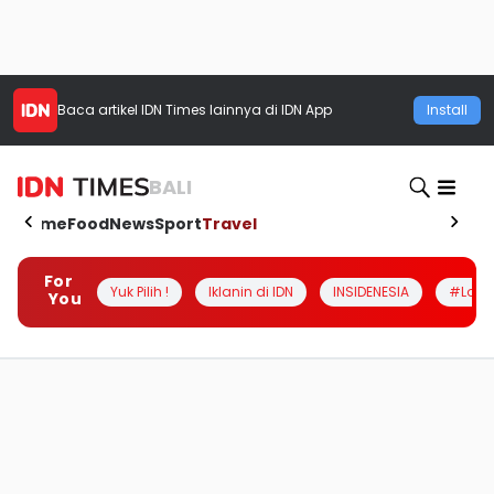
Baca artikel
IDN Times
lainnya di IDN App
Install
BALI
Home
Food
News
Sport
Travel
For
Yuk Pilih !
Iklanin di IDN
INSIDENESIA
#Loka
You