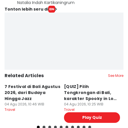
Natalia Indah Kartikaningrum
Tonton lebih seru di
Related Articles
See More
7 Festival di Bali Agustus
[QUIZ] Pilih
R
2026, dari Budaya
Tongkrongan di Bali,
U
Hingga Jazz
karakter Spooky in Love
d
04 Agu 2026, 10:46 WIB
Ini Mirip Kamu
04 Agu 2026, 10:25 WIB
y
03
Travel
Travel
Tr
Play Quiz