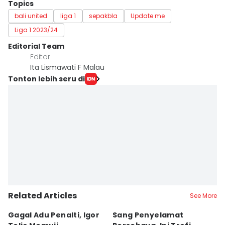
Topics
bali united
liga 1
sepakbla
Update me
Liga 1 2023/24
Editorial Team
Editor
Ita Lismawati F Malau
Tonton lebih seru di
Related Articles
See More
Gagal Adu Penalti, Igor
Sang Penyelamat
P