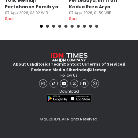
Tolic Memuji
Persebaya, Ini Trofi
P
Pertahanan Persib yang
Kedua Reza Arya
A
Solid
07 Agu 2026, 03:02 WIB
Bersama Tavares
07 Agu 2026, 01:59 WIB
06
Sport
Sport
Sp
About Us
Editorial Team
Contact Us
Terms of Services
Pedoman Media Siber
Index
Sitemap
Follow Us
Download
© 2026 IDN. All Rights Reserved.