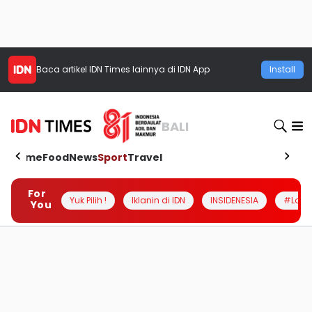
Baca artikel
IDN Times
lainnya di IDN App
Install
BALI
Home
Food
News
Sport
Travel
For
Yuk Pilih !
Iklanin di IDN
INSIDENESIA
#Loka
You