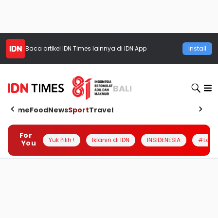
Baca artikel
IDN Times
lainnya di IDN App
Install
BALI
Home
Food
News
Sport
Travel
For
Yuk Pilih !
Iklanin di IDN
INSIDENESIA
#Loka
You