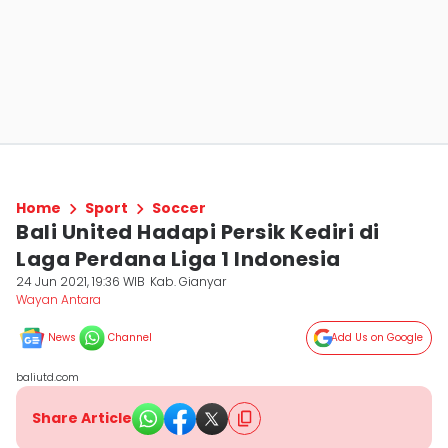
Home
Sport
Soccer
Bali United Hadapi Persik Kediri di
Laga Perdana Liga 1 Indonesia
24 Jun 2021, 19:36 WIB
Kab. Gianyar
Wayan Antara
News
Channel
Add Us on Google
baliutd.com
Share Article