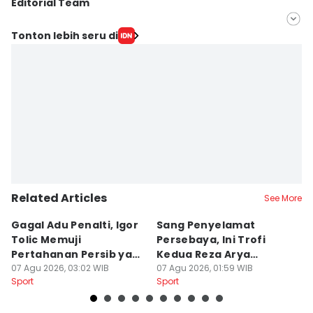
Editorial Team
Editor
Tonton lebih seru di
Wayan Antara
Editor
Irma Yudistirani
Related Articles
See More
Gagal Adu Penalti, Igor
Sang Penyelamat
P
Tolic Memuji
Persebaya, Ini Trofi
P
Pertahanan Persib yang
Kedua Reza Arya
A
Solid
07 Agu 2026, 03:02 WIB
Bersama Tavares
07 Agu 2026, 01:59 WIB
06
Sport
Sport
Sp