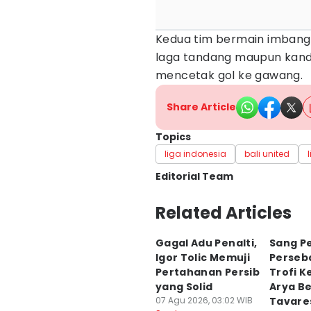
Kedua tim bermain imbang
laga tandang maupun kand
mencetak gol ke gawang.
Share Article
Topics
liga indonesia
bali united
Editorial Team
Editor
Related Articles
Wayan Antara
Gagal Adu Penalti,
Sang P
Editor
Igor Tolic Memuji
Perseba
Irma Yudistirani
Pertahanan Persib
Trofi K
yang Solid
Arya B
07 Agu 2026, 03:02 WIB
Tavare