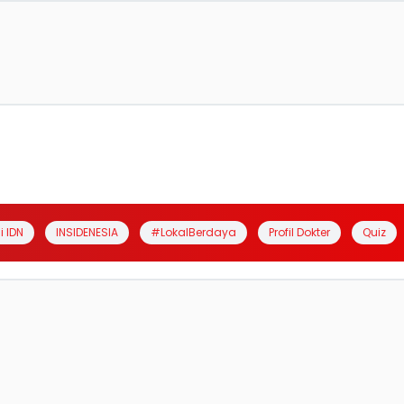
i IDN
INSIDENESIA
#LokalBerdaya
Profil Dokter
Quiz