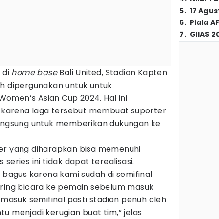
5
.
17 Agus
6
.
Piala A
7
.
GIIAS 2
 di
home base
Bali United, Stadion Kapten
ih dipergunakan untuk untuk
omen’s Asian Cup 2024. Hal ini
d, karena laga tersebut membuat suporter
langsung untuk memberikan dukungan ke
ter yang diharapkan bisa memenuhi
series ini tidak dapat terealisasi.
g bagus karena kami sudah di semifinal
sering bicara ke pemain sebelum masuk
a masuk semifinal pasti stadion penuh oleh
entu menjadi kerugian buat tim,” jelas