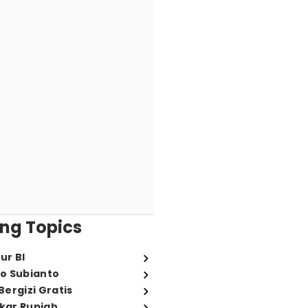
ng Topics
ur BI
o Subianto
ergizi Gratis
ukar Rupiah