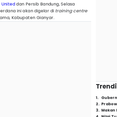
i United
dan Persib Bandung, Selasa
rdana ini akan digelar di
training centre
rnama, Kabupaten Gianyar.
Trendi
1
.
Gubern
2
.
Prabow
3
.
Makan B
4
.
Nilai T