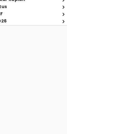
tus
FF
026