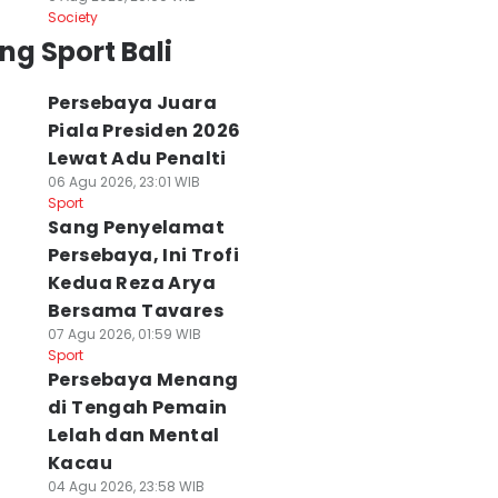
Society
ng Sport Bali
Persebaya Juara
Piala Presiden 2026
Lewat Adu Penalti
06 Agu 2026, 23:01 WIB
Sport
Sang Penyelamat
Persebaya, Ini Trofi
Kedua Reza Arya
Bersama Tavares
07 Agu 2026, 01:59 WIB
Sport
Persebaya Menang
rema FC Akui
Persija
Persebaya
di Tengah Pemain
elelahan Setelah
Memastikan Juara
Menang di Teng
Lelah dan Mental
ergantian
3 Piala Presiden
Pemain Lelah da
emain
2026
Mental Kacau
Kacau
 Agu 2026, 19:32 WIB
06 Agu 2026, 18:17 WIB
04 Agu 2026, 23:58 WI
04 Agu 2026, 23:58 WIB