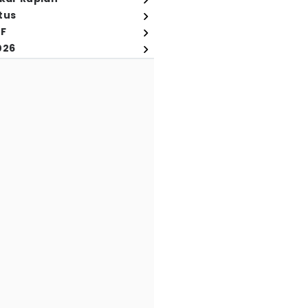
tus
FF
026