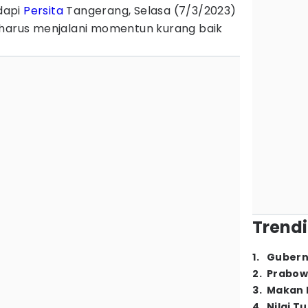
dapi
Persita
Tangerang, Selasa (7/3/2023)
 harus menjalani momentun kurang baik
Trendi
1
.
Gubern
2
.
Prabow
3
.
Makan B
4
.
Nilai T