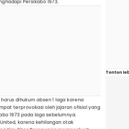
nghadapi Persikabo 1973.
Tonton leb
 harus dihukum absen 1 laga karena
mpat terprovokasi oleh jajaran ofisial yang
kabo 1973 pada laga sebelumnya.
i United, karena kehilangan otak