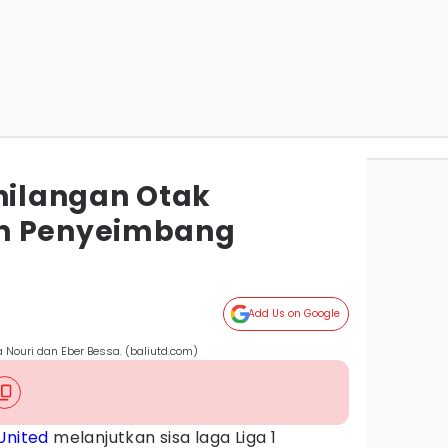
ehilangan Otak
n Penyeimbang
Add Us on Google
a Nouri dan Eber Bessa. (baliutd.com)
 United
melanjutkan sisa laga Liga 1