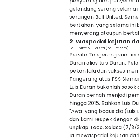
penyerang dan penyeimba
gelandang serang selama i
serangan Bali United. Sem
bertahan, yang selama ini
menyerang ataupun berta
2. Waspadai kejutan da
Bali United VS Persita (baliutd.com)
Persita Tangerang saat ini 
Duran alias Luis Duran. Pela
pekan lalu dan sukses me
Tangerang atas PSS Slema
Luis Duran bukanlah sosok 
Duran pernah menjadi pema
hingga 2015. Bahkan Luis D
"Awal yang bagus dia (Luis
dan kami respek dengan dia
ungkap Teco, Selasa (7/3/
Ia mewaspadai kejutan dari