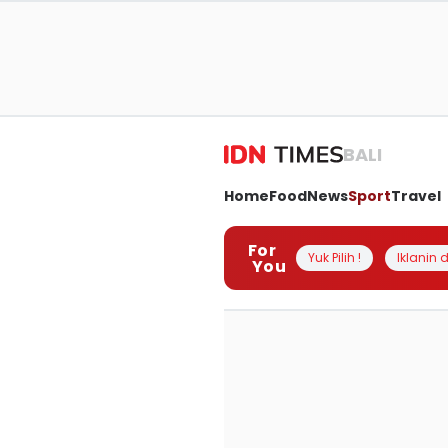
BALI
Home
Food
News
Sport
Travel
For
Yuk Pilih !
Iklanin d
You