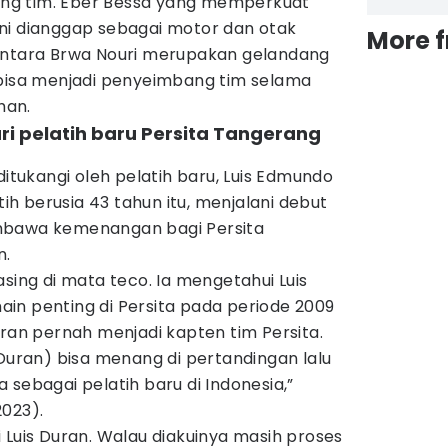
ng tim. Eber Bessa yang memperkuat
ni dianggap sebagai motor dan otak
More 
entara Brwa Nouri merupakan gelandang
 bisa menjadi penyeimbang tim selama
han.
ri pelatih baru Persita Tangerang
ditukangi oleh pelatih baru, Luis Edmundo
tih berusia 43 tahun itu, menjalani debut
mbawa kemenangan bagi Persita
n.
asing di mata teco. Ia mengetahui Luis
in penting di Persita pada periode 2009
uran pernah menjadi kapten tim Persita.
 Duran) bisa menang di pertandingan lalu
 sebagai pelatih baru di Indonesia,”
2023).
 Luis Duran. Walau diakuinya masih proses