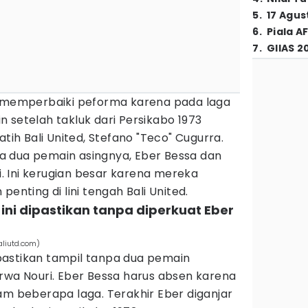
5
.
17 Agus
6
.
Piala A
7
.
GIIAS 2
s memperbaiki peforma karena pada laga
 setelah takluk dari Persikabo 1973
atih Bali United, Stefano "Teco" Cugurra.
 dua pemain asingnya, Eber Bessa dan
ni. Ini kerugian besar karena mereka
penting di lini tengah Bali United.
a ini dipastikan tanpa diperkuat Eber
aliutd.com)
dipastikan tampil tanpa dua pemain
rwa Nouri. Eber Bessa harus absen karena
am beberapa laga. Terakhir Eber diganjar