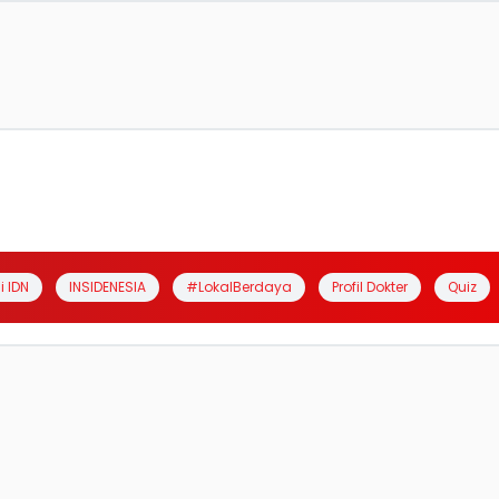
i IDN
INSIDENESIA
#LokalBerdaya
Profil Dokter
Quiz