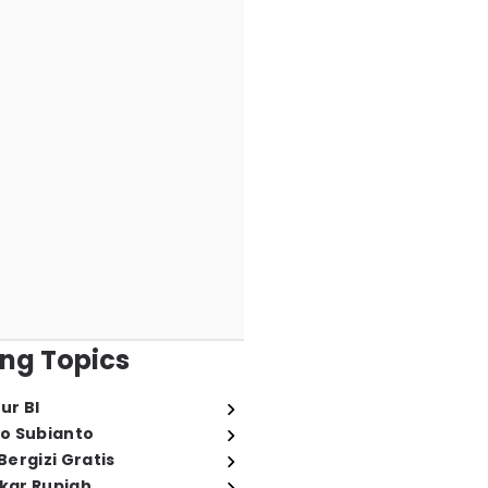
ng Topics
ur BI
o Subianto
ergizi Gratis
ukar Rupiah