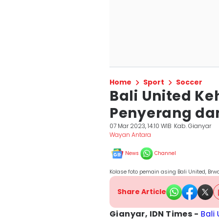
Home
Sport
Soccer
Bali United K
Penyerang da
07 Mar 2023, 14:10 WIB
Kab. Gianyar
Wayan Antara
News
Channel
Kolase foto pemain asing Bali United, Brw
Share Article
Gianyar, IDN Times -
Bali