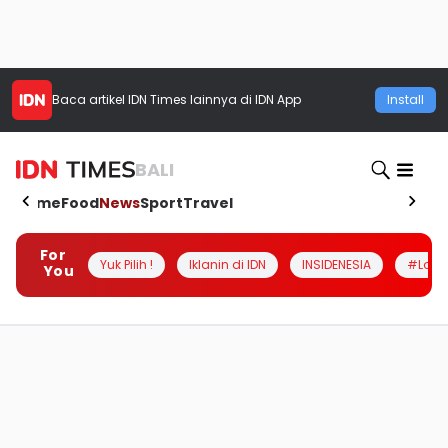
Baca artikel
IDN Times
lainnya di IDN App
Install
BALI
Home
Food
News
Sport
Travel
For
Yuk Pilih !
Iklanin di IDN
INSIDENESIA
#Loka
You