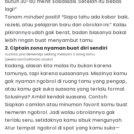
butuh 30-60 menit sosialisasi. Setelah itu bebas
lagi!”
Tanam
mindset
positif “Siapa tahu ada kabar baik,
rezeki, atau pelajaran baru dari obrolan ini.” Kalau
pikirannya udah gak berat, badan biasanya bakal
lebih ringan buat menyambut tamu.
2. Ciptain zona nyaman buat diri sendiri
ilustrasi pria berkemeja sedang melayani 2 orang tamu
(pexels.com/cottonbro studio)
Kadang, alasan kita malas itu bukan karena
tamunya, tapi karena suasananya. Misalnya kamu
gak nyaman ngobrol di ruang tamu yang pengap,
atau kamu gak suka suasana yang terlalu formal.
Solusinya? Ambil kendali suasana. Contoh:
Siapkan camilan atau minuman favorit kamu buat
nemenin ngobrol. Jadi walau obrolannya gak
terlalu seru, setidaknya kamu sibuk mengunyah.
Atur tempat ngobrol di spot yang kamu suka—