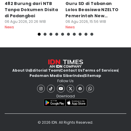
482 Burung dari NTB
Guru SD di Tabanan
6
Tanpa Dokumen Disita
Lolos Beasiswa NZELTO
R
di Padangbai
Pemerintah New
L
06 Agu 2026, 20:26 WIB
Zealand
06 Agu 2026, 15:56 WIB
06
News
News
Ne
About Us
Editorial Team
Contact Us
Terms of Services
Pedoman Media Siber
Index
Sitemap
Follow Us
Download
© 2026 IDN. All Rights Reserved.