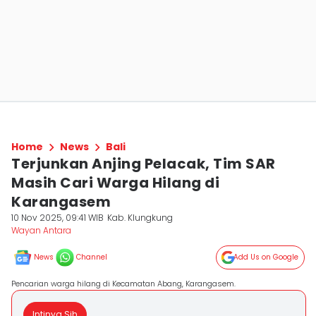
Home
News
Bali
Terjunkan Anjing Pelacak, Tim SAR
Masih Cari Warga Hilang di
Karangasem
10 Nov 2025, 09:41 WIB
Kab. Klungkung
Wayan Antara
News
Channel
Add Us on Google
Pencarian warga hilang di Kecamatan Abang, Karangasem.
Intinya Sih