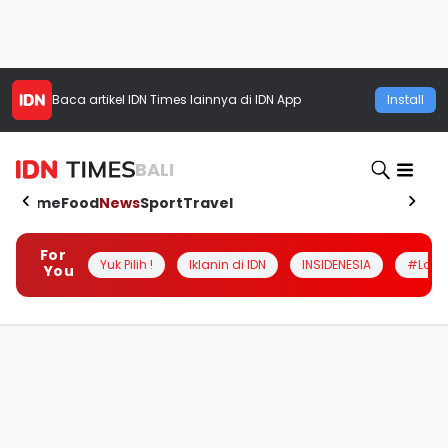
Baca artikel
IDN Times
lainnya di IDN App
Install
BALI
Home
Food
News
Sport
Travel
For
Yuk Pilih !
Iklanin di IDN
INSIDENESIA
#Loka
You