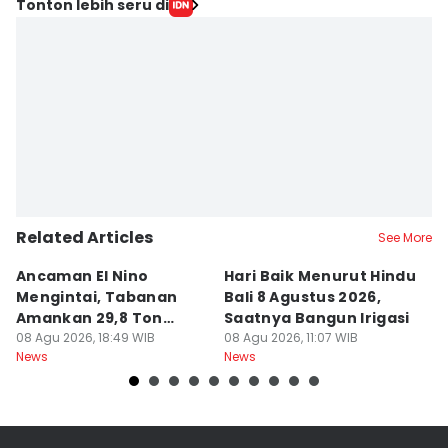
Tonton lebih seru di
Related Articles
See More
Ancaman El Nino
Hari Baik Menurut Hindu
H
Mengintai, Tabanan
Bali 8 Agustus 2026,
Pa
Amankan 29,8 Ton
Saatnya Bangun Irigasi
A
Beras
08 Agu 2026, 18:49 WIB
08 Agu 2026, 11:07 WIB
08
News
News
Ne