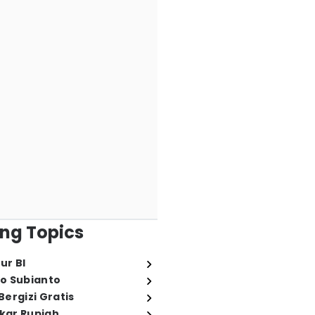
ng Topics
ur BI
o Subianto
ergizi Gratis
ukar Rupiah