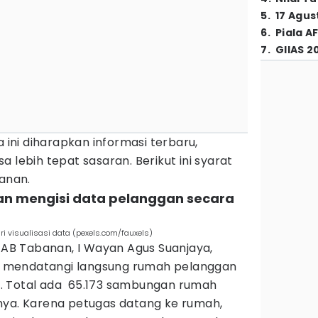
5
.
17 Agus
6
.
Piala A
7
.
GIIAS 2
ni diharapkan informasi terbaru,
 lebih tepat sasaran. Berikut ini syarat
banan.
an mengisi data pelanggan secara
i visualisasi data (pexels.com/fauxels)
B Tabanan, I Wayan Agus Suanjaya,
 mendatangi langsung rumah pelanggan
. Total ada 65.173 sambungan rumah
nya. Karena petugas datang ke rumah,