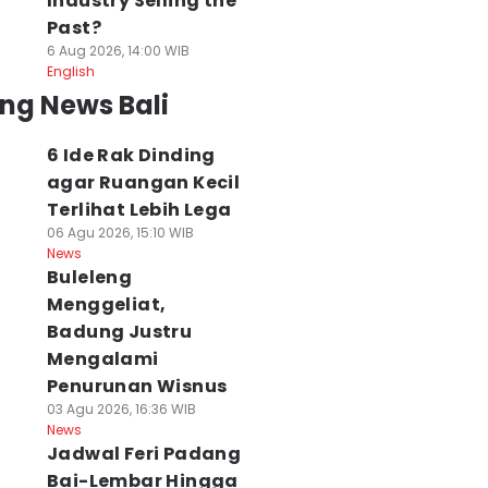
Industry Selling the
Past?
6 Aug 2026, 14:00 WIB
English
ng News Bali
6 Ide Rak Dinding
agar Ruangan Kecil
Terlihat Lebih Lega
06 Agu 2026, 15:10 WIB
News
Buleleng
Menggeliat,
Badung Justru
Mengalami
Penurunan Wisnus
03 Agu 2026, 16:36 WIB
News
Jadwal Feri Padang
Bai-Lembar Hingga