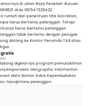
kantornya di Jalan Raya Penebel-Buruan.
669821 atau 081547326422.
o rumah dan penentuan titik koordinat,
anpa harus bertemu pelanggan. Tetapi
entunya harus bertemu pelanggan
 pelanggan tidak bertemu dengan petugas
ngsung datang ke Kantor Perumda TAB atau
 Agus.
 gratis
jaya)
elakang digelarnya program pemutakhiran
 penyempurnaan
Geographic Information
ruan data Nomor Induk Kependudukan
mor
handphone
pelanggan.