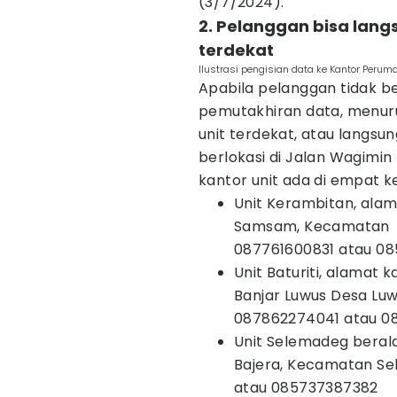
(3/7/2024).
2. Pelanggan bisa lang
terdekat
Ilustrasi pengisian data ke Kantor Peru
Apabila pelanggan tidak 
pemutakhiran data, menuru
unit terdekat, atau langs
berlokasi di Jalan Wagimi
kantor unit ada di empat k
Unit Kerambitan, ala
Samsam, Kecamatan K
087761600831 atau 08
Unit Baturiti, alamat 
Banjar Luwus Desa Luw
087862274041 atau 0
Unit Selemadeg beral
Bajera, Kecamatan Se
atau 085737387382