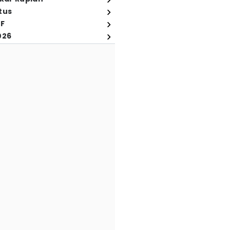
tus
FF
026