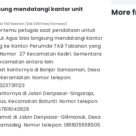
sung mendatangi kantor unit
More 
mda TAB Tabanan (Dok.IDNTimes/Istimewa)
bertemu petugas saat pendataan untuk
t Agus bisa langsung mendatangi kantor
ung ke Kantor Perumda TAB Tabanan yang
n Nomor 27 Kecamatan Kediri. Sementara
ecamatan antara lain:
mat kantornya di Banjar Samsaman, Desa
erambitan. Nomor telepon:
5237311123
kantornya di Jalan Denpasar-Singaraja,
us, Kecamatan Baturiti. Nomor telepon:
87816143629
amat di Jalan Denpasar-Gilimanuk, Desa
lamadeg. Nomor telepon: 081805558505