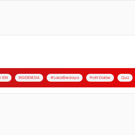
i IDN
INSIDENESIA
#LokalBerdaya
Profil Dokter
Quiz