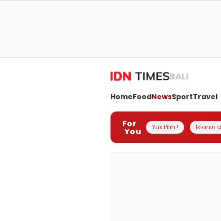
BALI
Home
Food
News
Sport
Travel
For
Yuk Pilih !
Iklanin d
You