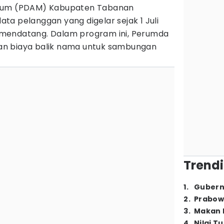
inum (PDAM) Kabupaten Tabanan
a pelanggan yang digelar sejak 1 Juli
mendatang. Dalam program ini, Perumda
n biaya balik nama untuk sambungan
Trendi
1
.
Gubern
2
.
Prabow
3
.
Makan B
4
.
Nilai T