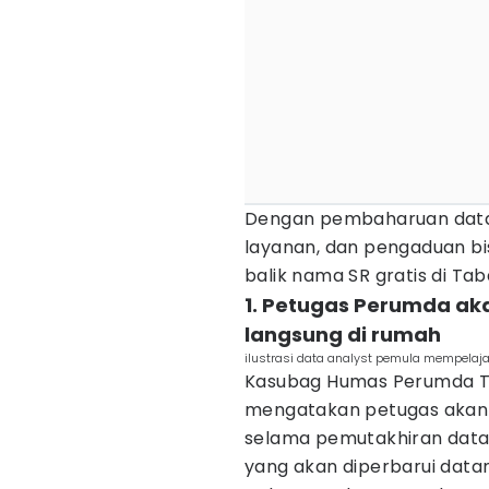
Dengan pembaharuan data i
layanan, dan pengaduan bisa
balik nama SR gratis di Ta
1. Petugas Perumda ak
langsung di rumah
ilustrasi data analyst pemula mempelajar
Kasubag Humas Perumda TA
mengatakan petugas akan
selama pemutakhiran data
yang akan diperbarui data