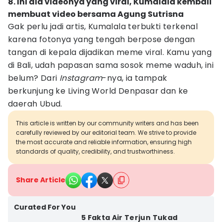
8. Ini dia videonya yang viral, Kumalala kembali
membuat video bersama Agung Sutrisna
Gak perlu jadi artis, Kumalala terbukti terkenal
karena fotonya yang tengah berpose dengan
tangan di kepala dijadikan meme viral. Kamu yang
di Bali, udah papasan sama sosok meme waduh, ini
belum? Dari
Instagram
-nya, ia tampak
berkunjung ke Living World Denpasar dan ke
daerah Ubud.
This article is written by our community writers and has been
carefully reviewed by our editorial team. We strive to provide
the most accurate and reliable information, ensuring high
standards of quality, credibility, and trustworthiness.
Share Article
Curated For You
5 Fakta Air Terjun Tukad