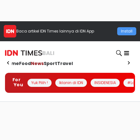
Baca artikel
IDN Times
lainnya di IDN App
Install
BALI
Home
Food
News
Sport
Travel
For
Yuk Pilih !
Iklanin di IDN
INSIDENESIA
#Loka
You