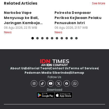
Related Articles
See More
Narkoba Vape
Polresta Denpasar
4
Menyusup ke Bali,
Periksa Kejiwaan Pelaku
T
Jaringan Kamboja
Penusukan Istri
d
Terbongkar
06 Agu 2026, 22:15 WIB
06 Agu 2026, 21:57 WIB
06
News
News
Ne
About Us
Editorial Team
Contact Us
Terms of Services
Pedoman Media Siber
Index
Sitemap
Follow Us
Download