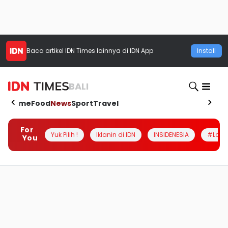
Baca artikel
IDN Times
lainnya di IDN App
Install
BALI
Home
Food
News
Sport
Travel
For
Yuk Pilih !
Iklanin di IDN
INSIDENESIA
#Loka
You