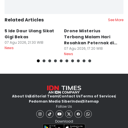
Related Articles
See More
5 Ide Daur Ulang Sikat
Drone Misterius
H
Gigi Bekas
Terbang Malam Hari
La
07 Agu 2026, 21:30 WIB
Resahkan Peternak di
d
News
Marga Tabanan
07 Agu 2026, 17:20 WIB
07
News
Ne
About Us
Editorial Team
Contact Us
Terms of Services
Pedoman Media Siber
Index
Sitemap
Follow Us
Download