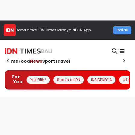
Baca artikel
IDN Times
lainnya di IDN App
Install
BALI
Home
Food
News
Sport
Travel
For
Yuk Pilih !
Iklanin di IDN
INSIDENESIA
#Loka
You