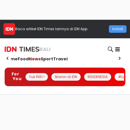
Baca artikel
IDN Times
lainnya di IDN App
Install
BALI
Home
Food
News
Sport
Travel
For
Yuk Pilih !
Iklanin di IDN
INSIDENESIA
#Loka
You