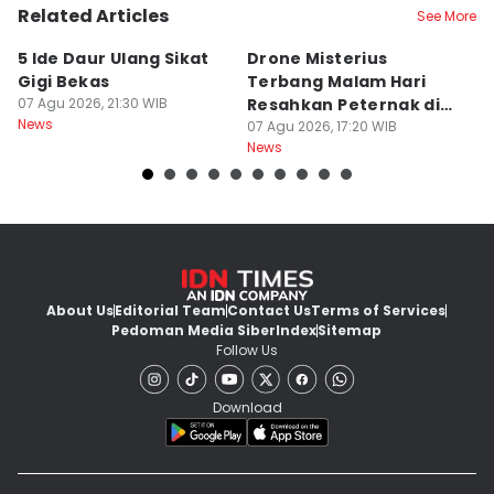
Related Articles
See More
5 Ide Daur Ulang Sikat
Drone Misterius
H
Gigi Bekas
Terbang Malam Hari
La
07 Agu 2026, 21:30 WIB
Resahkan Peternak di
d
News
Marga Tabanan
07 Agu 2026, 17:20 WIB
07
News
Ne
About Us
Editorial Team
Contact Us
Terms of Services
Pedoman Media Siber
Index
Sitemap
Follow Us
Download