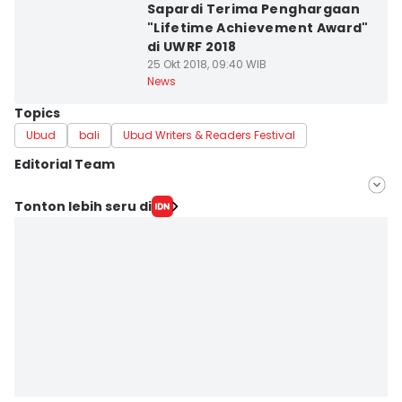
Sapardi Terima Penghargaan
"Lifetime Achievement Award"
di UWRF 2018
25 Okt 2018, 09:40 WIB
News
Topics
Ubud
bali
Ubud Writers & Readers Festival
Editorial Team
Editor
Tonton lebih seru di
Irma Yudistirani
Editor
Imam Rosidin