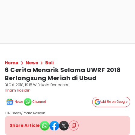
Home
News
Bali
6 Cerita Menarik Selama UWRF 2018
Berlangsung Meriah di Ubud
31 Okt 2018, 19:15 WIB
Kota Denpasar
Imam Rosidin
News
Channel
Add Us on Google
IDN Times/Imam Rosidin
Share Article