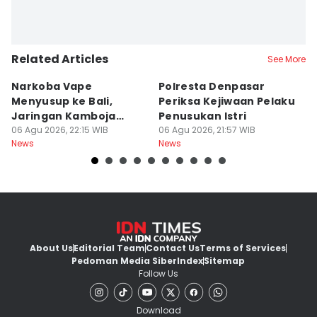
Related Articles
See More
Narkoba Vape
Polresta Denpasar
4
Menyusup ke Bali,
Periksa Kejiwaan Pelaku
T
Jaringan Kamboja
Penusukan Istri
d
Terbongkar
06 Agu 2026, 22:15 WIB
06 Agu 2026, 21:57 WIB
06
News
News
Ne
About Us
Editorial Team
Contact Us
Terms of Services
Pedoman Media Siber
Index
Sitemap
Follow Us
Download