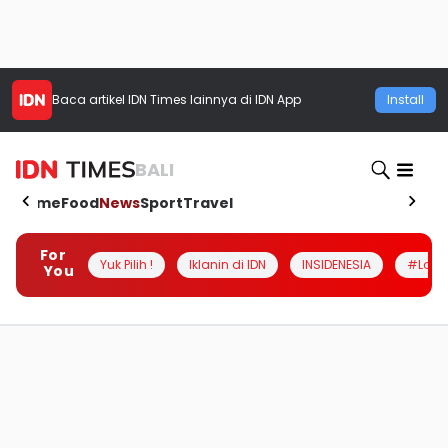
Baca artikel
IDN Times
lainnya di IDN App
Install
BALI
Home
Food
News
Sport
Travel
For
Yuk Pilih !
Iklanin di IDN
INSIDENESIA
#Loka
You