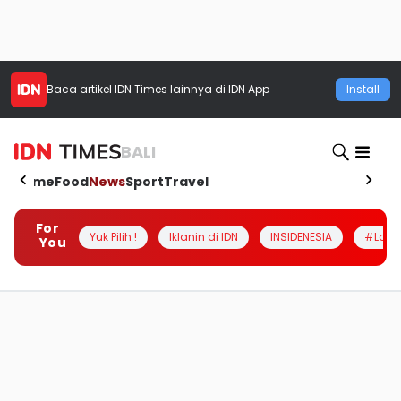
Baca artikel
IDN Times
lainnya di IDN App
Install
BALI
Home
Food
News
Sport
Travel
For
Yuk Pilih !
Iklanin di IDN
INSIDENESIA
#Loka
You