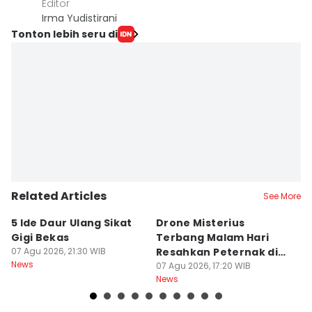
Editor
Irma Yudistirani
Tonton lebih seru di
Related Articles
See More
5 Ide Daur Ulang Sikat
Drone Misterius
H
Gigi Bekas
Terbang Malam Hari
La
07 Agu 2026, 21:30 WIB
Resahkan Peternak di
d
News
Marga Tabanan
07 Agu 2026, 17:20 WIB
07
News
Ne