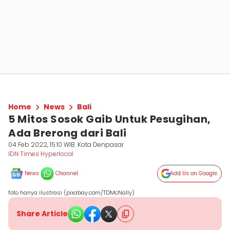
Home
News
Bali
5 Mitos Sosok Gaib Untuk Pesugihan,
Ada Brerong dari Bali
04 Feb 2022, 15:10 WIB
Kota Denpasar
IDN Times Hyperlocal
News
Channel
Add Us on Google
foto hanya ilustrasi (pixabay.com/TDMcNally)
Share Article