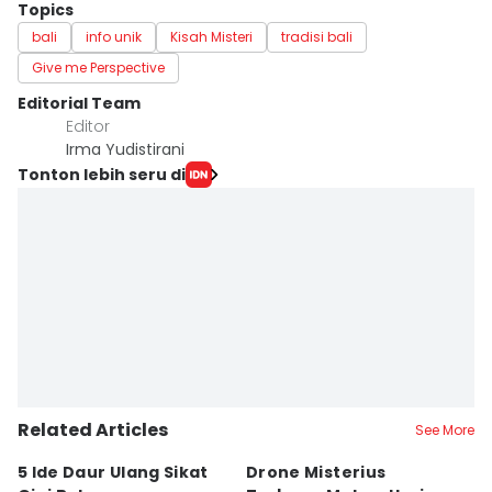
Topics
bali
info unik
Kisah Misteri
tradisi bali
Give me Perspective
Editorial Team
Editor
Irma Yudistirani
Tonton lebih seru di
Related Articles
See More
5 Ide Daur Ulang Sikat
Drone Misterius
H