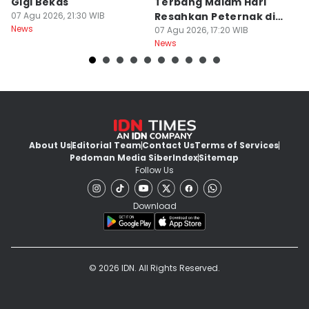
Gigi Bekas
Terbang Malam Hari
La
07 Agu 2026, 21:30 WIB
Resahkan Peternak di
d
News
Marga Tabanan
07 Agu 2026, 17:20 WIB
07
News
Ne
About Us
Editorial Team
Contact Us
Terms of Services
Pedoman Media Siber
Index
Sitemap
Follow Us
Download
© 2026 IDN. All Rights Reserved.