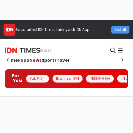
Baca artikel
IDN Times
lainnya di IDN App
Install
BALI
Home
Food
News
Sport
Travel
For
Yuk Pilih !
Iklanin di IDN
INSIDENESIA
#Loka
You