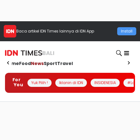
Baca artikel
IDN Times
lainnya di IDN App
Install
BALI
Home
Food
News
Sport
Travel
For
Yuk Pilih !
Iklanin di IDN
INSIDENESIA
#Loka
You