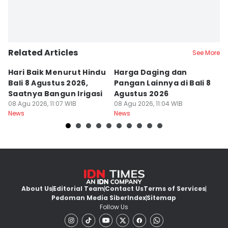
Related Articles
See More
Hari Baik Menurut Hindu
Harga Daging dan
P
Bali 8 Agustus 2026,
Pangan Lainnya di Bali 8
di
Saatnya Bangun Irigasi
Agustus 2026
B
08 Agu 2026, 11:07 WIB
08 Agu 2026, 11:04 WIB
08
News
News
Ne
About Us
Editorial Team
Contact Us
Terms of Services
Pedoman Media Siber
Index
Sitemap
Follow Us