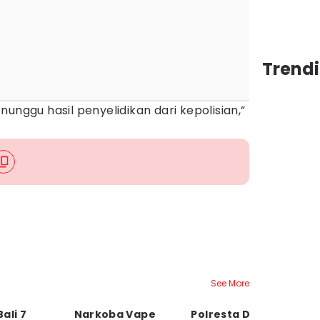
Trendi
unggu hasil penyelidikan dari kepolisian,”
See More
ali 7
Narkoba Vape
Polresta Denpasar
4