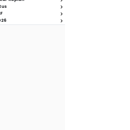
tus
FF
026