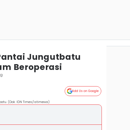
Pantai Jungutbatu
um Beroperasi
ng
Add Us on Google
atu. (Dok. IDN Times/istimewa)