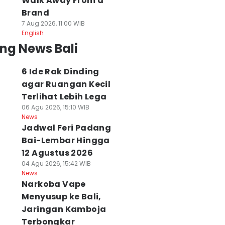
Walk Away From a
Brand
7 Aug 2026, 11:00 WIB
English
ng News Bali
6 Ide Rak Dinding
agar Ruangan Kecil
Terlihat Lebih Lega
06 Agu 2026, 15:10 WIB
News
Jadwal Feri Padang
Bai-Lembar Hingga
12 Agustus 2026
04 Agu 2026, 15:42 WIB
News
Narkoba Vape
Menyusup ke Bali,
Jaringan Kamboja
82 Burung dari
Terbongkar
Guru SD di
6 Ide Rak Dinding