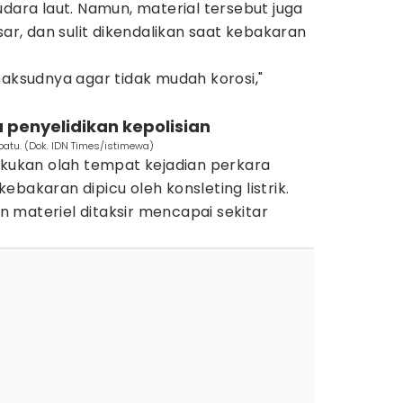
udara laut. Namun, material tersebut juga
, dan sulit dikendalikan saat kebakaran
maksudnya agar tidak mudah korosi,"
penyelidikan kepolisian
atu. (Dok. IDN Times/istimewa)
akukan olah tempat kejadian perkara
bakaran dipicu oleh konsleting listrik.
ian materiel ditaksir mencapai sekitar