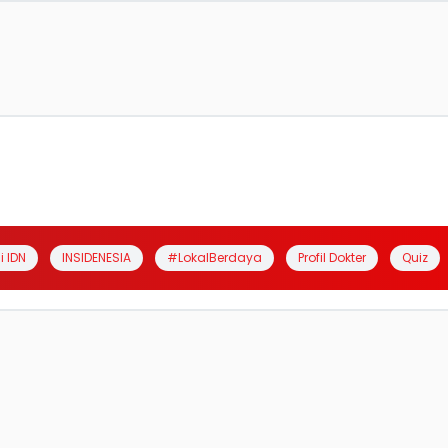
i IDN
INSIDENESIA
#LokalBerdaya
Profil Dokter
Quiz