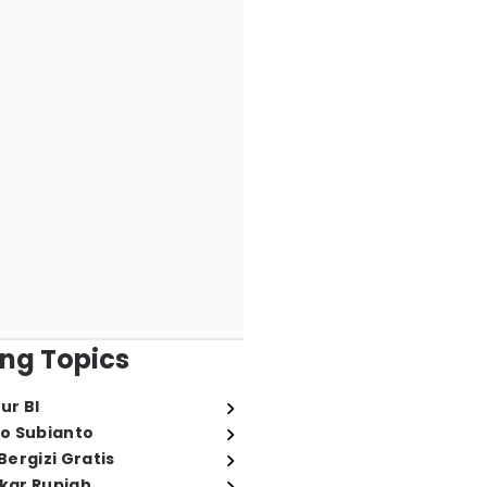
ng Topics
ur BI
o Subianto
ergizi Gratis
ukar Rupiah