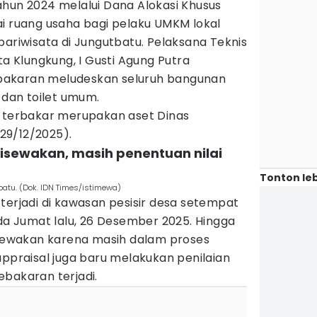
ahun 2024 melalui Dana Alokasi Khusus
ai ruang usaha bagi pelaku UMKM lokal
pariwisata di Jungutbatu. Pelaksana Teknis
ta Klungkung, I Gusti Agung Putra
bakaran meludeskan seluruh bangunan
 dan toilet umum.
g terbakar merupakan aset Dinas
(29/12/2025).
 disewakan, masih penentuan nilai
Tonton leb
atu. (Dok. IDN Times/istimewa)
terjadi di kawasan pesisir desa setempat
ada Jumat lalu, 26 Desember 2025. Hingga
disewakan karena masih dalam proses
appraisal juga baru melakukan penilaian
bakaran terjadi.