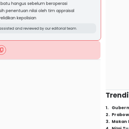
utbatu hangus sebelum beroperasi
h penentuan nilai oleh tim appraisal
idikan kepolisian
ssisted and reviewed by our editorial team.
Trendi
1
.
Gubern
2
.
Prabow
3
.
Makan B
4
.
Nilai T