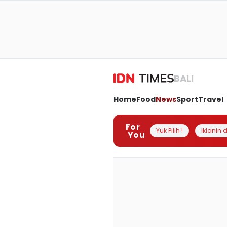
BALI
Home
Food
News
Sport
Travel
For
Yuk Pilih !
Iklanin d
You