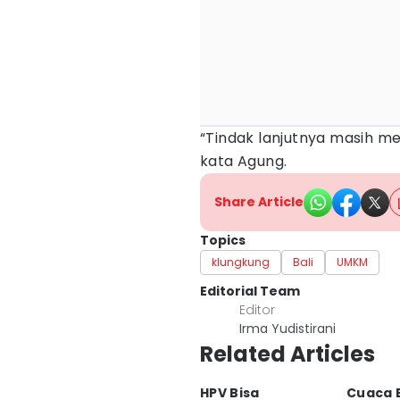
“Tindak lanjutnya masih men
kata Agung.
Share Article
Topics
klungkung
Bali
UMKM
Editorial Team
Editor
Irma Yudistirani
Related Articles
HPV Bisa
Cuaca B