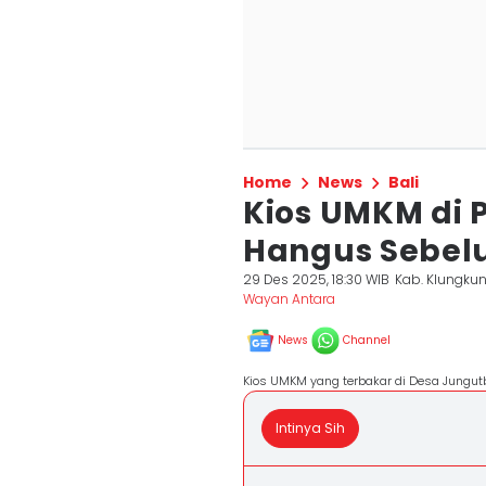
Home
News
Bali
Kios UMKM di 
Hangus Sebel
29 Des 2025, 18:30 WIB
Kab. Klungku
Wayan Antara
News
Channel
Kios UMKM yang terbakar di Desa Jungutb
Intinya Sih