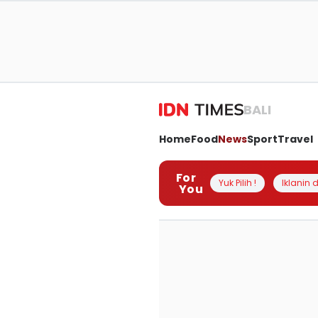
BALI
Home
Food
News
Sport
Travel
For
Yuk Pilih !
Iklanin d
You