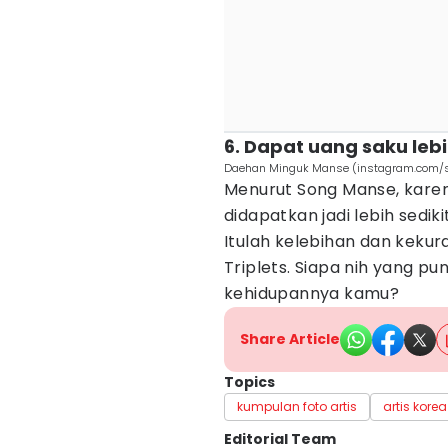
6. Dapat uang saku lebi
Daehan Minguk Manse (instagram.com/s
Menurut Song Manse, kare
didapatkan jadi lebih sediki
Itulah kelebihan dan keku
Triplets. Siapa nih yang p
kehidupannya kamu?
Share Article
Topics
kumpulan foto artis
artis korea
Editorial Team