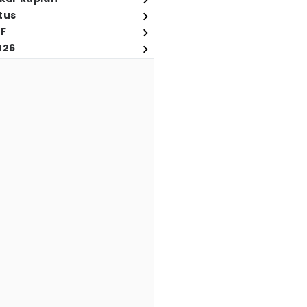
tus
FF
026