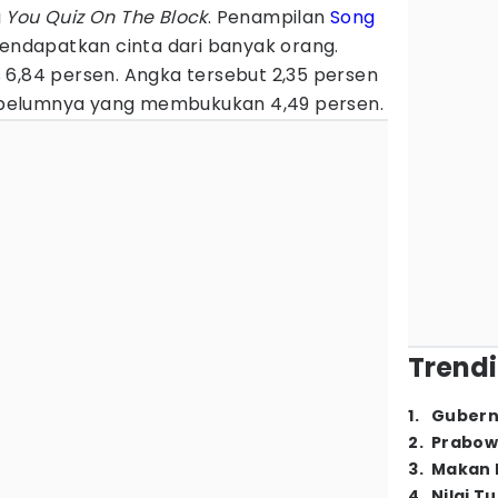
a
You Quiz On The Block
. Penampilan
Song
endapatkan cinta dari banyak orang.
 6,84 persen. Angka tersebut 2,35 persen
 sebelumnya yang membukukan 4,49 persen.
Trendi
1
.
Gubern
2
.
Prabow
3
.
Makan B
4
.
Nilai T