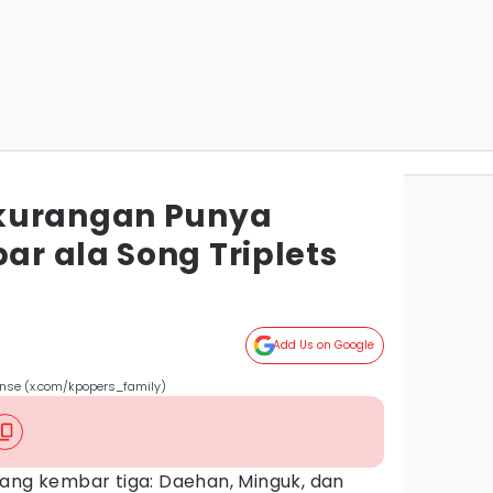
kurangan Punya
r ala Song Triplets
Add Us on Google
nse (x.com/kpopers_family)
yang kembar tiga: Daehan, Minguk, dan