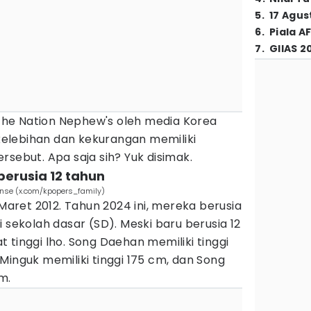
5
.
17 Agus
6
.
Piala A
7
.
GIIAS 2
i The Nation Nephew's oleh media Korea
elebihan dan kekurangan memiliki
rsebut. Apa saja sih? Yuk disimak.
 berusia 12 tahun
nse (x.com/kpopers_family)
 Maret 2012. Tahun 2024 ini, mereka berusia
 sekolah dasar (SD). Meski baru berusia 12
 tinggi lho. Song Daehan memiliki tinggi
Minguk memiliki tinggi 175 cm, dan Song
m.