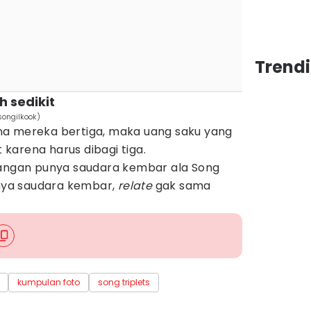
Trendi
h sedikit
ongilkook)
na mereka bertiga, maka uang saku yang
t karena harus dibagi tiga.
rangan punya saudara kembar ala Song
unya saudara kembar,
relate
gak sama
kumpulan foto
song triplets