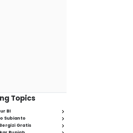
ng Topics
ur BI
o Subianto
ergizi Gratis
ukar Rupiah