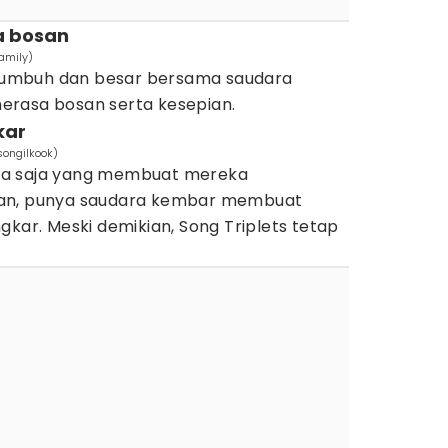
a bosan
amily)
umbuh dan besar bersama saudara
erasa bosan serta kesepian.
kar
ongilkook)
da saja yang membuat mereka
han, punya saudara kembar membuat
gkar. Meski demikian, Song Triplets tetap