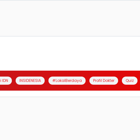
i IDN
INSIDENESIA
#LokalBerdaya
Profil Dokter
Quiz