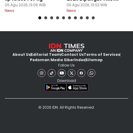
06 Agu 2026, 13:06 WIB
Masuk
06 Agu 2026, 13:02 WIB
06
News
News
Ne
About Us
Editorial Team
Contact Us
Terms of Services
Pedoman Media Siber
Index
Sitemap
Follow Us
Download
© 2026 IDN. All Rights Reserved.