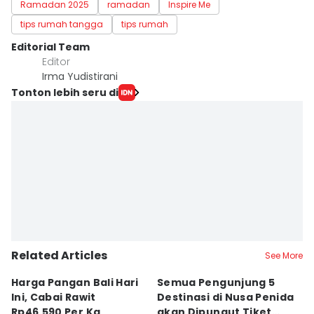
Ramadan 2025
ramadan
Inspire Me
tips rumah tangga
tips rumah
Editorial Team
Editor
Irma Yudistirani
Tonton lebih seru di
Related Articles
See More
Harga Pangan Bali Hari
Semua Pengunjung 5
K
Ini, Cabai Rawit
Destinasi di Nusa Penida
Ed
Rp46.590 Per Kg
akan Dipungut Tiket
L