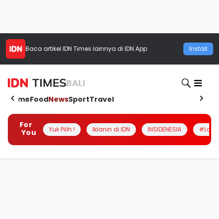
Baca artikel
IDN Times
lainnya di IDN App
Install
BALI
Home
Food
News
Sport
Travel
For
Yuk Pilih !
Iklanin di IDN
INSIDENESIA
#Loka
You