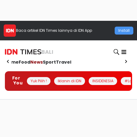
Baca artikel
IDN Times
lainnya di IDN App
Install
BALI
Home
Food
News
Sport
Travel
For
Yuk Pilih !
Iklanin di IDN
INSIDENESIA
#Loka
You