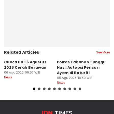
Related Articles
See More
Cuaca Bali 6 Agustus
Polres Tabanan Tunggu
L
2026 Cerah Berawan
Hasil Autopsi Pencuri
A
06 Agu 2026, 09:57 WIB
Ayam di Baturiti
P
News
05 Agu 2026, 18:50 WIB
05
News
Ne