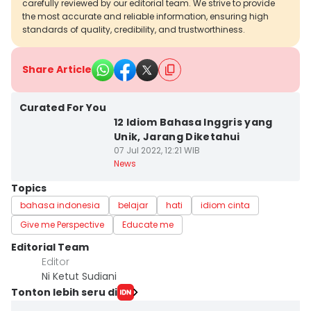
carefully reviewed by our editorial team. We strive to provide
the most accurate and reliable information, ensuring high
standards of quality, credibility, and trustworthiness.
Share Article
Curated For You
12 Idiom Bahasa Inggris yang
Unik, Jarang Diketahui
07 Jul 2022, 12:21 WIB
News
Topics
bahasa indonesia
belajar
hati
idiom cinta
Give me Perspective
Educate me
Editorial Team
Editor
Ni Ketut Sudiani
Tonton lebih seru di