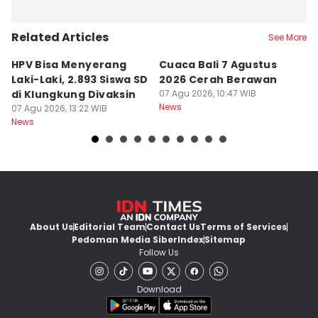
Related Articles
See More
HPV Bisa Menyerang
Cuaca Bali 7 Agustus
N
Laki-Laki, 2.893 Siswa SD
2026 Cerah Berawan
M
di Klungkung Divaksin
07 Agu 2026, 10:47 WIB
J
News
07 Agu 2026, 13:22 WIB
T
06
News
Ne
About Us
Editorial Team
Contact Us
Terms of Services
Pedoman Media Siber
Index
Sitemap
Follow Us
Download