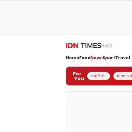
BALI
Home
Food
News
Sport
Travel
For
Yuk Pilih !
Iklanin d
You