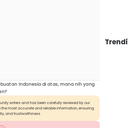
Trendi
buatan Indonesia di atas, mana nih yang
an?
munity writers and has been carefully reviewed by our
de the most accurate and reliable information, ensuring
ity, and trustworthiness.