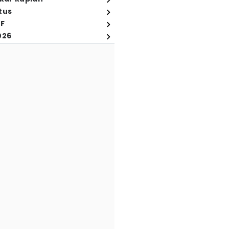
tus
FF
026