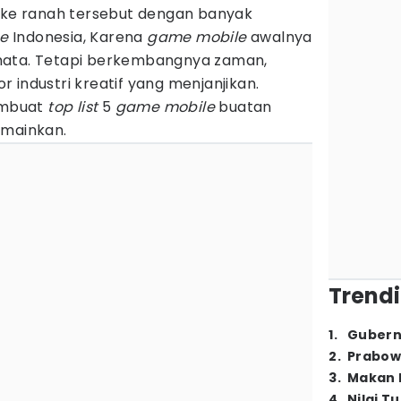
k ke ranah tersebut dengan banyak
e
Indonesia, Karena
game mobile
awalnya
mata. Tetapi berkembangnya zaman,
r industri kreatif yang menjanjikan.
membuat
top list
5
game mobile
buatan
 mainkan.
Trendi
1
.
Gubern
2
.
Prabow
3
.
Makan B
4
.
Nilai T