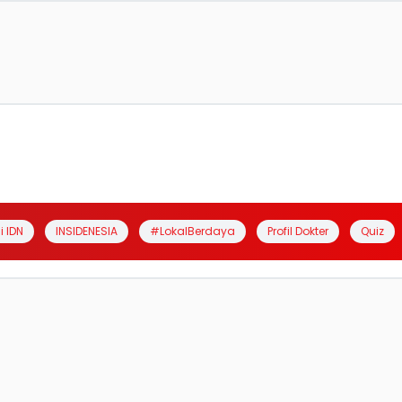
i IDN
INSIDENESIA
#LokalBerdaya
Profil Dokter
Quiz