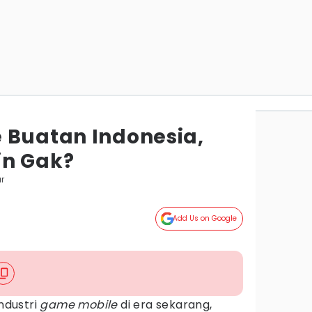
 Buatan Indonesia,
in Gak?
r
Add Us on Google
ndustri
game mobile
di era sekarang,