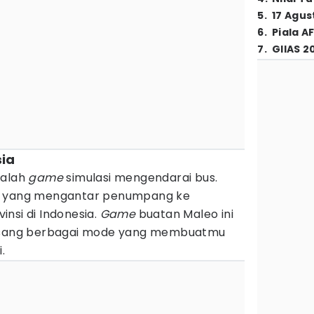
5
.
17 Agus
6
.
Piala A
7
.
GIIAS 2
sia
alah
game
simulasi mengendarai bus.
us yang mengantar penumpang ke
nsi di Indonesia.
Game
buatan Maleo ini
masang berbagai mode yang membuatmu
i.