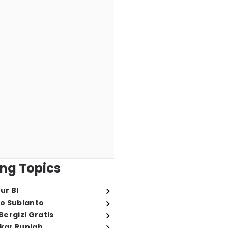
ng Topics
ur BI
o Subianto
ergizi Gratis
ukar Rupiah