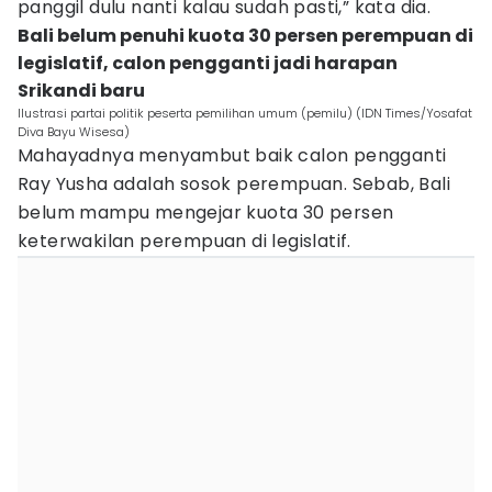
panggil dulu nanti kalau sudah pasti,” kata dia.
Bali belum penuhi kuota 30 persen perempuan di
legislatif, calon pengganti jadi harapan
Srikandi baru
Ilustrasi partai politik peserta pemilihan umum (pemilu) (IDN Times/Yosafat
Diva Bayu Wisesa)
Mahayadnya menyambut baik calon pengganti
Ray Yusha adalah sosok perempuan. Sebab, Bali
belum mampu mengejar kuota 30 persen
keterwakilan perempuan di legislatif.