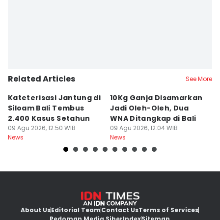
Related Articles
See More
Kateterisasi Jantung di
10Kg Ganja Disamarkan
B
Siloam Bali Tembus
Jadi Oleh-Oleh, Dua
P
2.400 Kasus Setahun
WNA Ditangkap di Bali
G
09 Agu 2026, 12:50 WIB
09 Agu 2026, 12:04 WIB
Ba
09
News
News
Ne
About Us
Editorial Team
Contact Us
Terms of Services
Pedoman Media Siber
Index
Sitemap