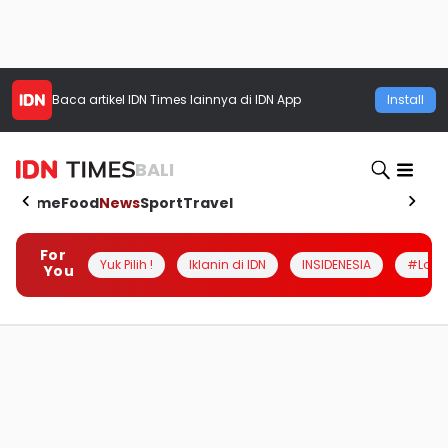
Baca artikel
IDN Times
lainnya di IDN App
Install
BALI
Home
Food
News
Sport
Travel
For
Yuk Pilih !
Iklanin di IDN
INSIDENESIA
#Loka
You