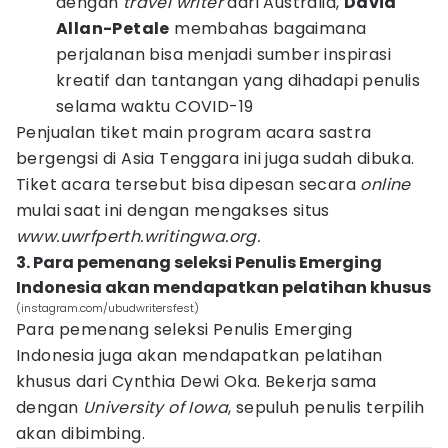
dengan
travel writer
dari Australia,
David
Allan-Petale
membahas bagaimana
perjalanan bisa menjadi sumber inspirasi
kreatif dan tantangan yang dihadapi penulis
selama waktu COVID-19
Penjualan tiket main program acara sastra
bergengsi di Asia Tenggara ini juga sudah dibuka.
Tiket acara tersebut bisa dipesan secara
online
mulai saat ini dengan mengakses situs
www.uwrfperth.writingwa.org.
3. Para pemenang seleksi Penulis Emerging
Indonesia akan mendapatkan pelatihan khusus
(instagram.com/ubudwritersfest)
Para pemenang seleksi Penulis Emerging
Indonesia juga akan mendapatkan pelatihan
khusus dari Cynthia Dewi Oka. Bekerja sama
dengan
University of Iowa
, sepuluh penulis terpilih
akan dibimbing.