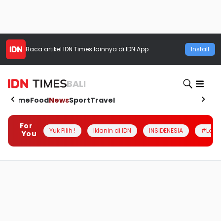
Baca artikel
IDN Times
lainnya di IDN App
Install
BALI
Home
Food
News
Sport
Travel
For
Yuk Pilih !
Iklanin di IDN
INSIDENESIA
#Loka
You