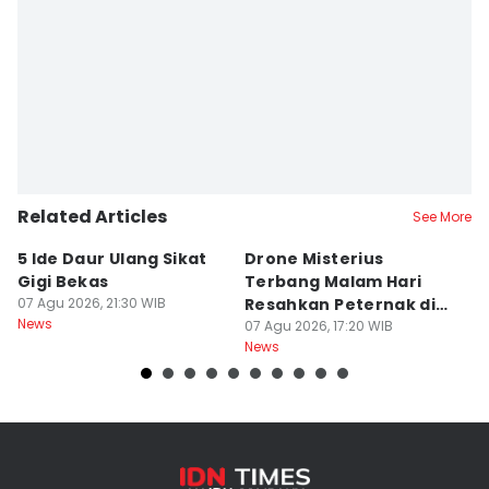
Related Articles
See More
5 Ide Daur Ulang Sikat
Drone Misterius
H
Gigi Bekas
Terbang Malam Hari
La
07 Agu 2026, 21:30 WIB
Resahkan Peternak di
d
News
Marga Tabanan
07 Agu 2026, 17:20 WIB
07
News
Ne