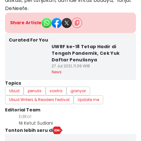
diskusi, pertunjukan, dan ide lintas budaya,” lanjut
DeNeefe.
Share Article
Curated For You
UWRF ke-18 Tetap Hadir di
Tengah Pandemik, Cek Yuk
Daftar Penulisnya
27 Jul 2021, 11:09 WIB
News
Topics
Ubud
penulis
sastra
gianyar
Ubud Writers & Readers Festival
Update me
Editorial Team
Editor
Ni Ketut Sudiani
Tonton lebih seru di