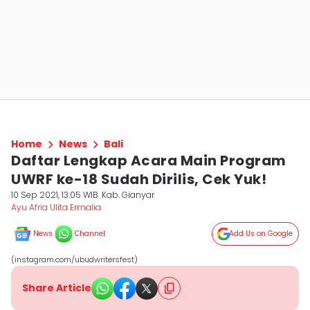
Home
News
Bali
Daftar Lengkap Acara Main Program
UWRF ke-18 Sudah Dirilis, Cek Yuk!
10 Sep 2021, 13:05 WIB
Kab. Gianyar
Ayu Afria Ulita Ermalia
News
Channel
Add Us on Google
(instagram.com/ubudwritersfest)
Share Article