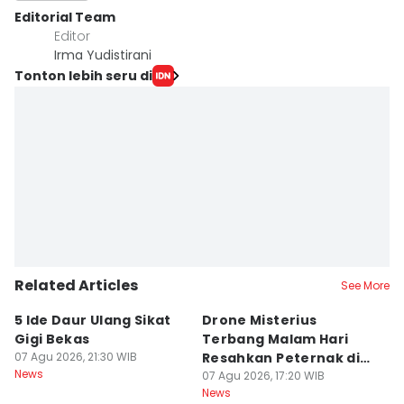
Editorial Team
Editor
Irma Yudistirani
Tonton lebih seru di
Related Articles
See More
5 Ide Daur Ulang Sikat
Drone Misterius
H
Gigi Bekas
Terbang Malam Hari
La
07 Agu 2026, 21:30 WIB
Resahkan Peternak di
d
News
Marga Tabanan
07 Agu 2026, 17:20 WIB
07
News
Ne