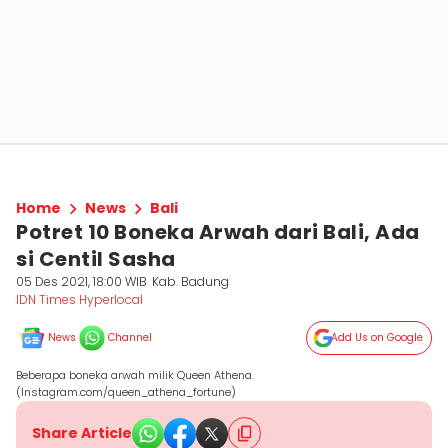
Home
News
Bali
Potret 10 Boneka Arwah dari Bali, Ada
si Centil Sasha
05 Des 2021, 18:00 WIB
Kab. Badung
IDN Times Hyperlocal
News
Channel
Add Us on Google
Beberapa boneka arwah milik Queen Athena.
(Instagram.com/queen_athena_fortune)
Share Article