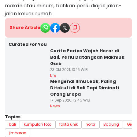
makan atau minum, bahkan perlu diajak jalan-
jalan keluar rumah.
Share Article
Curated For You
Cerita Perias Wajah Horor di
Bali, Perlu Datangkan Makhluk
Gaib
23 Okt 2021, 10:16 WIB
Life
Mengenal Ilmu Leak, Paling
Ditakuti di Bali Tapi Diminati
Orang Eropa
17 Sep 2020, 12:45 WIB
News
Topics
bali
kumpulan foto
fakta unik
horor
Badung
Give 
jimbaran