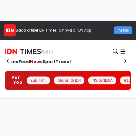
Baca artikel
IDN Times
lainnya di IDN App
Install
BALI
Home
Food
News
Sport
Travel
For
Yuk Pilih !
Iklanin di IDN
INSIDENESIA
#Loka
You