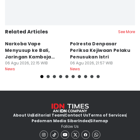
Related Articles
See More
Narkoba Vape
Polresta Denpasar
4
Menyusup ke Bali,
Periksa Kejiwaan Pelaku
T
Jaringan Kamboja
Penusukan Istri
d
Terbongkar
06 Agu 2026, 22:15 WIB
06 Agu 2026, 21:57 WIB
06
News
News
Ne
About Us
Editorial Team
Contact Us
Terms of Services
Pedoman Media Siber
Index
Sitemap
Follow Us