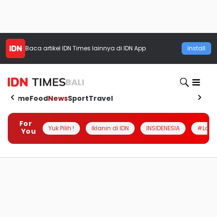
Baca artikel
IDN Times
lainnya di IDN App
Install
BALI
Home
Food
News
Sport
Travel
For
Yuk Pilih !
Iklanin di IDN
INSIDENESIA
#Loka
You