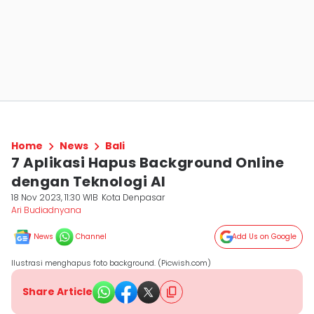
Home
News
Bali
7 Aplikasi Hapus Background Online
dengan Teknologi AI
18 Nov 2023, 11:30 WIB
Kota Denpasar
Ari Budiadnyana
News
Channel
Add Us on Google
Ilustrasi menghapus foto background. (Picwish.com)
Share Article