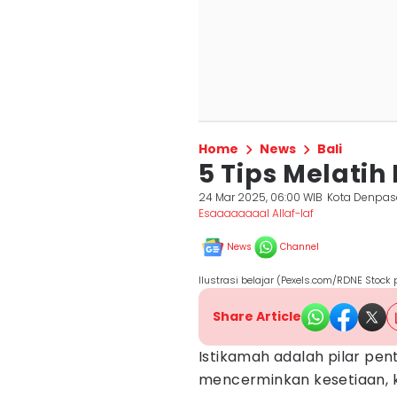
Home
News
Bali
5 Tips Melatih
24 Mar 2025, 06:00 WIB
Kota Denpas
Esaaaaaaaal Allaf-laf
News
Channel
Ilustrasi belajar (Pexels.com/RDNE Stock p
Share Article
Istikamah adalah pilar pen
mencerminkan kesetiaan, k