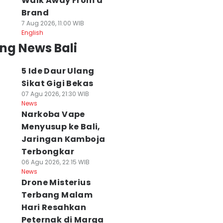
Walk Away From a
Brand
7 Aug 2026, 11:00 WIB
English
ng News Bali
5 Ide Daur Ulang
Sikat Gigi Bekas
07 Agu 2026, 21:30 WIB
News
Narkoba Vape
Menyusup ke Bali,
Jaringan Kamboja
Terbongkar
06 Agu 2026, 22:15 WIB
News
Drone Misterius
Terbang Malam
Hari Resahkan
Peternak di Marga