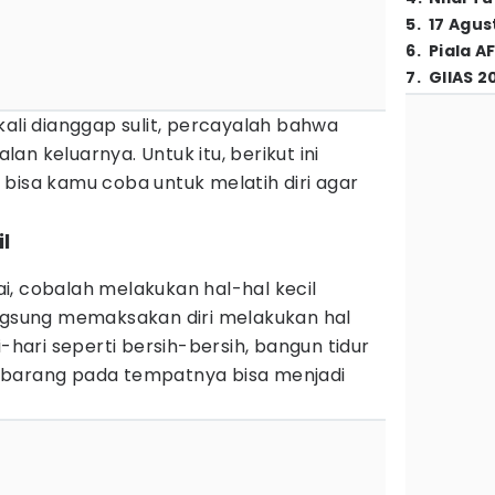
5
.
17 Agus
6
.
Piala A
7
.
GIIAS 2
kali dianggap sulit, percayalah bahwa
alan keluarnya. Untuk itu, berikut ini
bisa kamu coba untuk melatih diri agar
il
i, cobalah melakukan hal-hal kecil
angsung memaksakan diri melakukan hal
i-hari seperti bersih-bersih, bangun tidur
 barang pada tempatnya bisa menjadi