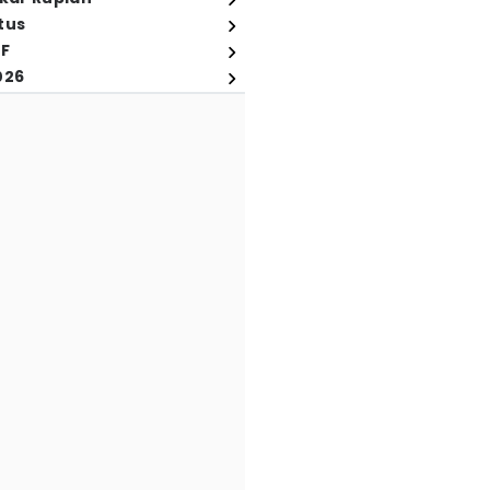
tus
FF
026