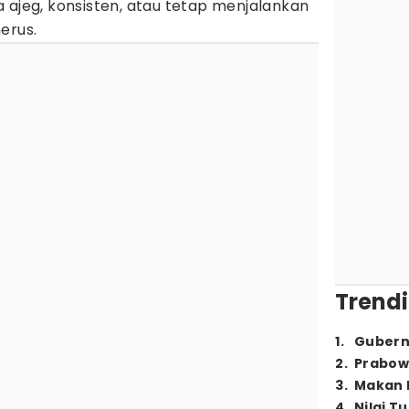
 ajeg, konsisten, atau tetap menjalankan
erus.
Trendi
1
.
Gubern
2
.
Prabow
3
.
Makan B
4
.
Nilai T