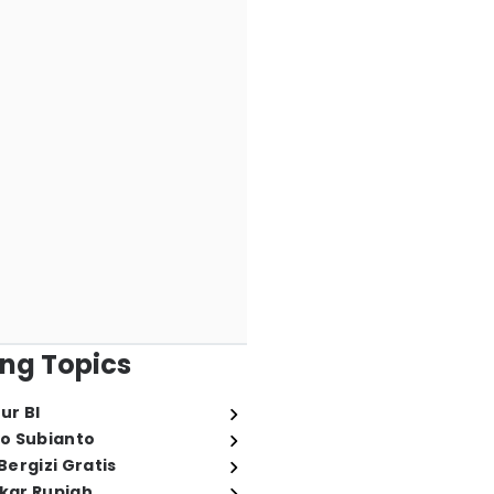
ng Topics
ur BI
o Subianto
ergizi Gratis
ukar Rupiah