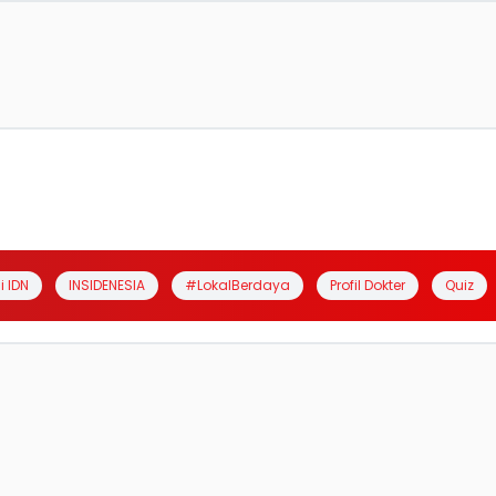
i IDN
INSIDENESIA
#LokalBerdaya
Profil Dokter
Quiz