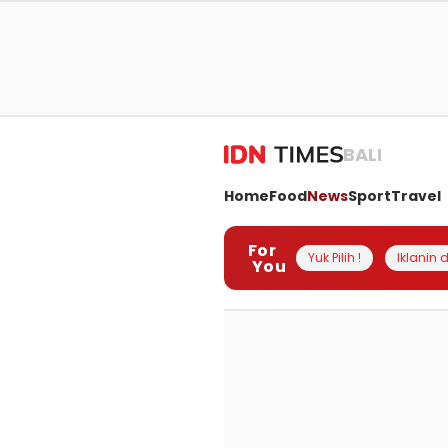
BALI
Home
Food
News
Sport
Travel
For
Yuk Pilih !
Iklanin d
You