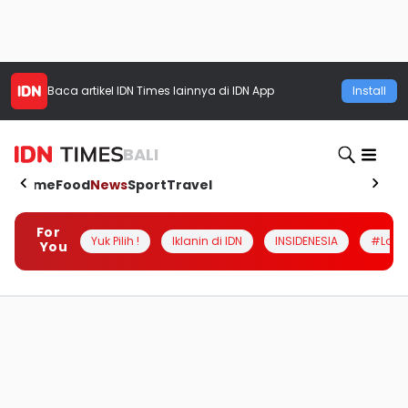
Baca artikel
IDN Times
lainnya di IDN App
Install
BALI
Home
Food
News
Sport
Travel
For
Yuk Pilih !
Iklanin di IDN
INSIDENESIA
#Loka
You