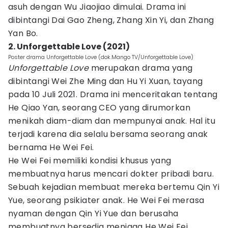
asuh dengan Wu Jiaojiao dimulai. Drama ini
dibintangi Dai Gao Zheng, Zhang Xin Yi, dan Zhang
Yan Bo.
2. Unforgettable Love (2021)
Poster drama Unforgettable Love (dok.Mango TV/Unforgettable Love)
Unforgettable Love
merupakan drama yang
dibintangi Wei Zhe Ming dan Hu Yi Xuan, tayang
pada 10 Juli 2021. Drama ini menceritakan tentang
He Qiao Yan, seorang CEO yang dirumorkan
menikah diam-diam dan mempunyai anak. Hal itu
terjadi karena dia selalu bersama seorang anak
bernama He Wei Fei.
He Wei Fei memiliki kondisi khusus yang
membuatnya harus mencari dokter pribadi baru.
Sebuah kejadian membuat mereka bertemu Qin Yi
Yue, seorang psikiater anak. He Wei Fei merasa
nyaman dengan Qin Yi Yue dan berusaha
membuatnya bersedia menjaga He Wei Fei.