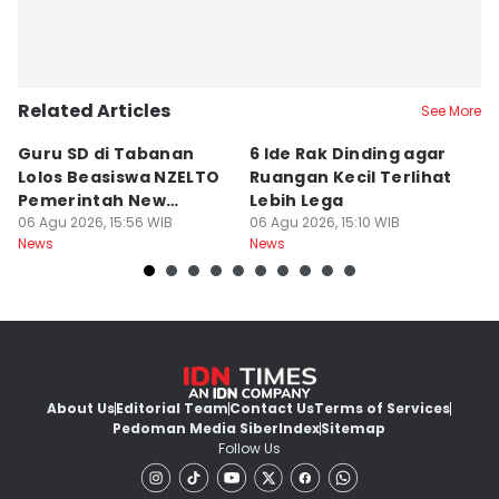
Related Articles
See More
Guru SD di Tabanan
6 Ide Rak Dinding agar
H
Lolos Beasiswa NZELTO
Ruangan Kecil Terlihat
In
Pemerintah New
Lebih Lega
R
Zealand
06 Agu 2026, 15:56 WIB
06 Agu 2026, 15:10 WIB
06
News
News
Ne
About Us
Editorial Team
Contact Us
Terms of Services
Pedoman Media Siber
Index
Sitemap
Follow Us