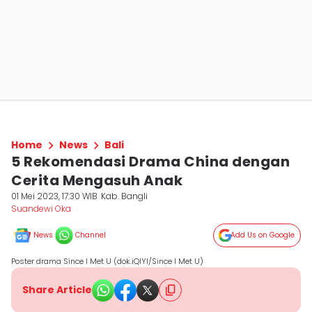
Home
News
Bali
5 Rekomendasi Drama China dengan
Cerita Mengasuh Anak
01 Mei 2023, 17:30 WIB
Kab. Bangli
Suandewi Oka
News
Channel
Add Us on Google
Poster drama Since I Met U (dok.iQIYI/Since I Met U)
Share Article