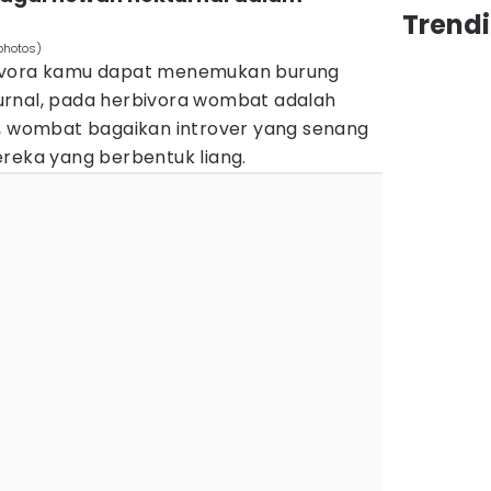
Trendi
photos)
nivora kamu dapat menemukan burung
urnal, pada herbivora wombat adalah
i, wombat bagaikan introver yang senang
ereka yang berbentuk liang.