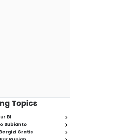
ng Topics
ur BI
o Subianto
ergizi Gratis
ukar Rupiah