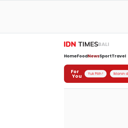
BALI
Home
Food
News
Sport
Travel
For
Yuk Pilih !
Iklanin d
You