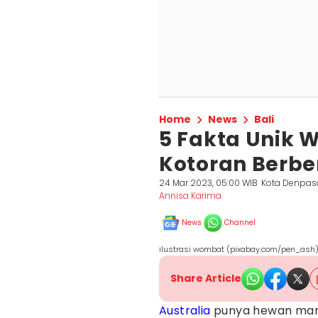
Home
News
Bali
5 Fakta Unik 
Kotoran Berb
24 Mar 2023, 05:00 WIB
Kota Denpas
Annisa Karima
News
Channel
ilustrasi wombat (pixabay.com/pen_ash
Share Article
Australia
punya hewan mamal