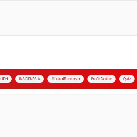
i IDN
INSIDENESIA
#LokalBerdaya
Profil Dokter
Quiz