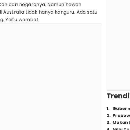
ikon dari negaranya. Namun hewan
i Australia tidak hanya kanguru. Ada satu
g. Yaitu wombat.
Trendi
1
.
Gubern
2
.
Prabow
3
.
Makan B
4
.
Nilai T