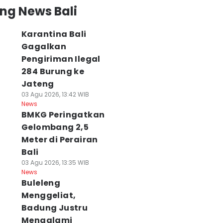
ng News Bali
Karantina Bali
Gagalkan
Pengiriman Ilegal
284 Burung ke
Jateng
03 Agu 2026, 13:42 WIB
News
BMKG Peringatkan
Gelombang 2,5
Meter di Perairan
Bali
03 Agu 2026, 13:35 WIB
News
Buleleng
Menggeliat,
Badung Justru
Mengalami