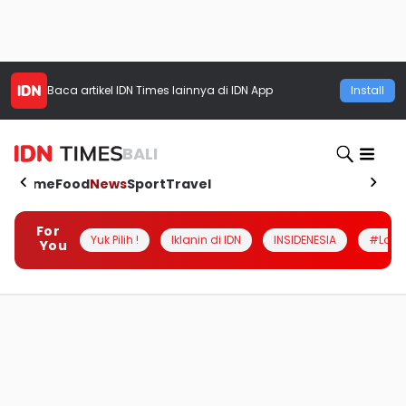
Baca artikel
IDN Times
lainnya di IDN App
Install
BALI
Home
Food
News
Sport
Travel
For
Yuk Pilih !
Iklanin di IDN
INSIDENESIA
#Loka
You