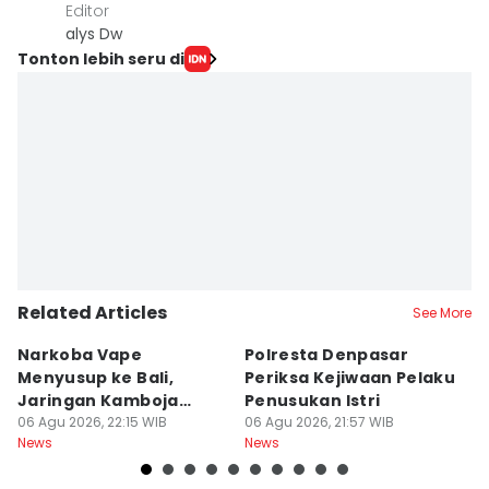
Editor
alys Dw
Tonton lebih seru di
Related Articles
See More
Narkoba Vape
Polresta Denpasar
4
Menyusup ke Bali,
Periksa Kejiwaan Pelaku
T
Jaringan Kamboja
Penusukan Istri
d
Terbongkar
06 Agu 2026, 22:15 WIB
06 Agu 2026, 21:57 WIB
06
News
News
Ne